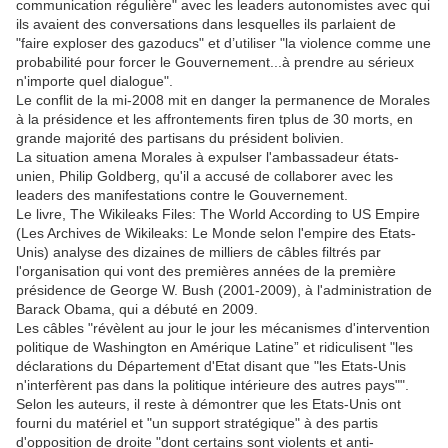
communication régulière" avec les leaders autonomistes avec qui
ils avaient des conversations dans lesquelles ils parlaient de
"faire exploser des gazoducs" et d’utiliser "la violence comme une
probabilité pour forcer le Gouvernement...à prendre au sérieux
n'importe quel dialogue".
Le conflit de la mi-2008 mit en danger la permanence de Morales
à la présidence et les affrontements firen tplus de 30 morts, en
grande majorité des partisans du président bolivien.
La situation amena Morales à expulser l'ambassadeur états-
unien, Philip Goldberg, qu'il a accusé de collaborer avec les
leaders des manifestations contre le Gouvernement.
Le livre, The Wikileaks Files: The World According to US Empire
(Les Archives de Wikileaks: Le Monde selon l'empire des Etats-
Unis) analyse des dizaines de milliers de câbles filtrés par
l'organisation qui vont des premières années de la première
présidence de George W. Bush (2001-2009), à l'administration de
Barack Obama, qui a débuté en 2009.
Les câbles "révèlent au jour le jour les mécanismes d'intervention
politique de Washington en Amérique Latine” et ridiculisent "les
déclarations du Département d'Etat disant que "les Etats-Unis
n'interfèrent pas dans la politique intérieure des autres pays"".
Selon les auteurs, il reste à démontrer que les Etats-Unis ont
fourni du matériel et "un support stratégique" à des partis
d'opposition de droite "dont certains sont violents et anti-