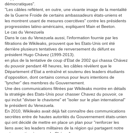
démocratiques".
"Les câbles reflètent, en outre, une vivante image de la mentalité
de la Guerre Froide de certains ambassadeurs états-uniens et
les montrent usant de mesures coercitives" contre les présidents
progressistes latino-américains, expliquent Main et Beeton.
Le cas du Venezuela
Dans le cas du Venezuela aussi, l'information fournie par les
filtrations de Wikileaks, prouvent que les Etats-Unis ont été
derrière plusieurs tentatives de renversement du défunt ex
président Hugo Chávez (1999-2013).
en plus de la tentative de coup d'Etat de 2002 qui chassa Chávez
du pouvoir pendant 48 heures, les câbles révèlent que le
Département d'Etat a entraîné et soutenu des leaders étudiants
d'opposition, dont certains connus pour leurs intentions de
"lyncher" des membres du Gouvernement.
Une des communications filtrées par Wikileaks montre en détails
la stratégie des Etats-Unis pour chasser Chavez du pouvoir, ce
qui inclut "diviser le chavisme" et "isoler sur le plan international"
le président du Venezuela.
En 2010, Wikileaks avait déjà fait connaître des communications
secrètes entre de hautes autorités du Gouvernement états-unien
qui ont décidé de mettre en place un plan pour "renforcer les
liens avec les leaders militaires de la région qui partagent notre