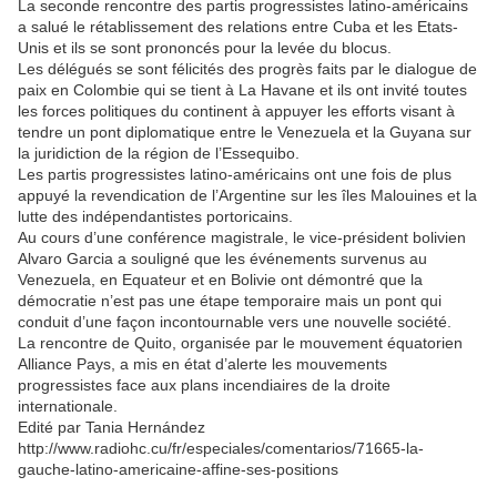
La seconde rencontre des partis progressistes latino-américains
a salué le rétablissement des relations entre Cuba et les Etats-
Unis et ils se sont prononcés pour la levée du blocus.
Les délégués se sont félicités des progrès faits par le dialogue de
paix en Colombie qui se tient à La Havane et ils ont invité toutes
les forces politiques du continent à appuyer les efforts visant à
tendre un pont diplomatique entre le Venezuela et la Guyana sur
la juridiction de la région de l’Essequibo.
Les partis progressistes latino-américains ont une fois de plus
appuyé la revendication de l’Argentine sur les îles Malouines et la
lutte des indépendantistes portoricains.
Au cours d’une conférence magistrale, le vice-président bolivien
Alvaro Garcia a souligné que les événements survenus au
Venezuela, en Equateur et en Bolivie ont démontré que la
démocratie n’est pas une étape temporaire mais un pont qui
conduit d’une façon incontournable vers une nouvelle société.
La rencontre de Quito, organisée par le mouvement équatorien
Alliance Pays, a mis en état d’alerte les mouvements
progressistes face aux plans incendiaires de la droite
internationale.
Edité par Tania Hernández
http://www.radiohc.cu/fr/especiales/comentarios/71665-la-
gauche-latino-americaine-affine-ses-positions