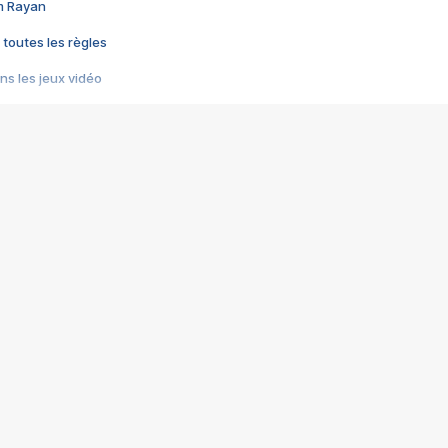
im Rayan
 toutes les règles
s les jeux vidéo
us choquant de Rockstar ? - Le scandale BULLY
e plus moche de Steam
du RÊVE tourne au CAUCHEMAR
pendant 8 heures
it… à tort
umiliés par un jeu vidéo
ire - Final Fantasy 8
ti un empire - Age of Empires
story DOFUS
tard, il crée l'un des pires jeux de tous les temps, MindsEye.