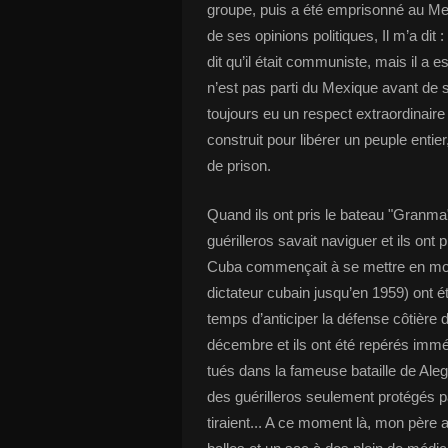
groupe, puis a été emprisonné au Mexi
de ses opinions politiques, Il m’a dit 
dit qu’il était communiste, mais il a 
n’est pas parti du Mexique avant de s
toujours eu un respect extraordinaire
construit pour libérer un peuple enti
de prison.
Quand ils ont pris le bateau "Granm
guérilleros savait naviguer et ils ont
Cuba commençait à se mettre en mou
dictateur cubain jusqu’en 1959) ont é
temps d’anticiper la défense côtière d
décembre et ils ont été repérés imméd
tués dans la fameuse bataille de Al
des guérilleros seulement protégés p
tiraient... A ce moment là, mon père a