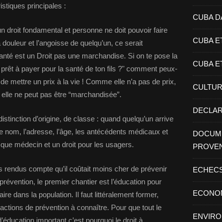
stiques principales :
CUBA D
 un droit fondamental et personne ne doit pouvoir faire
CUBA E
ouleur et l’angoisse de quelqu’un, ce serait
nté est un Droit pas une marchandise. Si on te pose la
CUBA E
 prêt à payer pour la santé de ton fils ?" comment peux-
 de mettre un prix à la vie ! Comme elle n’a pas de prix,
CULTU
 elle ne peut pas être “marchandisée”.
DECLAR
istinction d’origine, de classe : quand quelqu’un arrive
e nom, l’adresse, l’âge, les antécédents médicaux et
DOCUME
nt que médecin et un droit pour les usagers.
PROVE
 rendus compte qu’il coûtait moins cher de prévenir
ECHEC
prévention, le premier chantier est l’éducation pour
ECONO
ire dans la population. Il faut littéralement former,
actions de prévention à connaître. Pour que tout le
ENVIR
éducation important c’est pourquoi le droit à