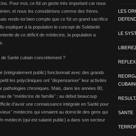
s. Pour moi, ce fût un geste très important car nous
gérien, et nous les considérions comme des frères.
LES OR
is rends-toi bien compte que ce fût un grand sacrifice
DEFEN
llu expliquer à la population le concept de Solidarité
LE SYS
ontente de ce déficit de médecins, la population a
s.
LIBEREZ
 de Santé cubain concrètement ?
REFLEX
é (intégralement public) fonctionnait avec des grands
REORGA
 petit les polycliniques ont "dispensariser" leur activités
CUBAIN
par pathologies chroniques. Mais, dans les années 80,
eau de "médecins de famille" ; au début beaucoup
RESULT
difficile d’avoir une connaissance intégrale en Santé pour
s "vieux" médecins qui venaient au domicile des gens qui
SANTE
n médecin (qui est salarié public) a dans son secteur
TERROR