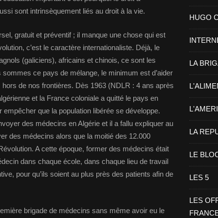
ussi sont intrinsèquement liés au droit à la vie.
HUGO CHA
l, gratuit et préventif ; il manque une chose qui est
INTERN
tion, c’est le caractère internationaliste. Déjà, le
nols (galiciens), africains et chinois, ce sont les
LA BRI
ous sommes ce pays de mélange, le minimum est d’aider
 hors de nos frontières. Dès 1963 (NDLR : 4 ans après
L'ALIM
algérienne et la France coloniale a quitté le pays en
L'AMER
 empêcher que la population libérée se développe.
yer des médecins en Algérie et il a fallu expliquer au
LA REP
yer des médecins alors que la moitié des 12.000
Révolution. A cette époque, former des médecins était
LE BLO
decin dans chaque école, dans chaque lieu de travail
ive, pour qu’ils soient au plus près des patients afin de
LES 5
LES OF
emière brigade de médecins sans même avoir eu le
FRANC