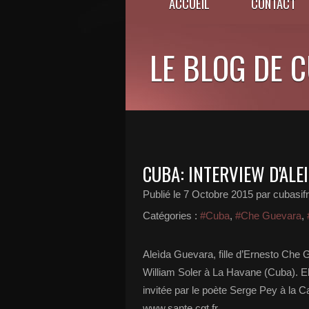
ACCUEIL
CONTACT
LE BLOG DE 
CUBA: INTERVIEW D'ALE
Publié le
7 Octobre 2015
par cubasif
Catégories :
#Cuba
,
#Che Guevara
,
Aleìda Guevara, fille d’Ernesto Che G
William Soler à La Havane (Cuba). El
invitée par le poète Serge Pey à la C
www.sante.cgt.fr.