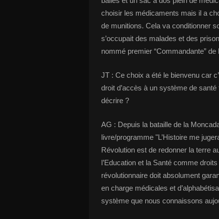
balles et un sac à dos plein de médica
choisir les médicaments mais il a ch
de munitions. Cela va conditionner son
s’occupait des malades et des prisonn
nommé premier “Commandante” de l’
JT : Ce choix a été le bienvenu car c’
droit d’accès à un système de santé t
décrire ?
AG : Depuis la bataille de la Moncad
livre/programme "L’Histoire me jugera",
Révolution est de redonner la terr
l’Education et la Santé comme droit
révolutionnaire doit absolument garan
en charge médicales et d’alphabéti
système que nous connaissons aujou