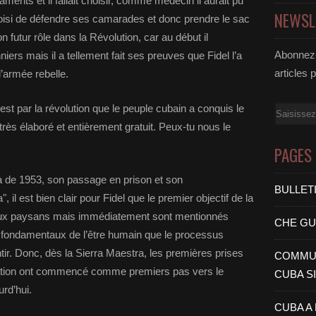
ments et il fallait choisir, comme médecin il aurait pu
NEWSL
oisi de défendre ses camarades et donc prendre le sac
 futur rôle dans la Révolution, car au début il
Abonnez-
iers mais il a tellement fait ses preuves que Fidel l’a
articles 
armée rebelle.
est par la révolution que le peuple cubain a conquis le
Email
rès élaboré et entièrement gratuit. Peux-tu nous le
PAGES
a de 1953, son passage en prison et son
BULLET
 il est bien clair pour Fidel que le premier objectif de la
e aux paysans mais immédiatement sont mentionnés
CHE G
s fondamentaux de l’être humain que le processus
tir. Donc, dès la Sierra Maestra, les premières prises
COMMUN
sation ont commencé comme premiers pas vers le
CUBA S
rd’hui.
CUBA A