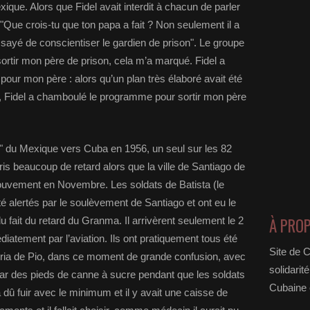
que. Alors que Fidel avait interdit à chacun de parler
: "Que crois-tu que ton papa a fait ? Non seulement il a
essayé de conscientiser le gardien de prison". Le groupe
ortir mon père de prison, cela m’a marqué. Fidel a
 pour mon père : alors qu’un plan très élaboré avait été
er, Fidel a chamboulé le programme pour sortir mon père
a" du Mexique vers Cuba en 1956, un seul sur les 82
 pris beaucoup de retard alors que la ville de Santiago de
vement en Novembre. Les soldats de Batista (le
té alertés par le soulèvement de Santiago et ont eu le
À PRO
u fait du retard du Granma. Il arrivèrent seulement le 2
iatement par l’aviation. Ils ont pratiquement tous été
Site de 
egria de Pio, dans ce moment de grande confusion, avec
solidarit
ar des pieds de canne à sucre pendant que les soldats
Cubaine e
 dû fuir avec le minimum et il y avait une caisse de