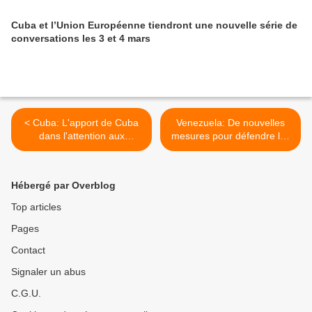
Cuba et l’Union Européenne tiendront une nouvelle série de
conversations les 3 et 4 mars
< Cuba: L'apport de Cuba
Venezuela: De nouvelles
dans l'attention aux
mesures pour défendre les
handicapés en Equateur est
revenus du peuple et
mis en exergue
combattre la spéculation >
Hébergé par Overblog
Top articles
Pages
Contact
Signaler un abus
C.G.U.