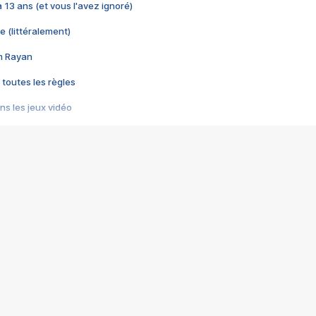
 a 13 ans (et vous l'avez ignoré)
e (littéralement)
im Rayan
 toutes les règles
s les jeux vidéo
us choquant de Rockstar ? - Le scandale BULLY
e plus moche de Steam
du RÊVE tourne au CAUCHEMAR
pendant 8 heures
it… à tort
umiliés par un jeu vidéo
ire - Final Fantasy 8
ti un empire - Age of Empires