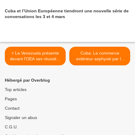
Cuba et l’Union Européenne tiendront une nouvelle série de
conversations les 3 et 4 mars
< Le Venezuela présente
Cuba: Le commerce
devant l'OEA ses réussites
extérieur asphyxié par le
en matière de droits de
blocus >
l'homme
Hébergé par Overblog
Top articles
Pages
Contact
Signaler un abus
C.G.U.