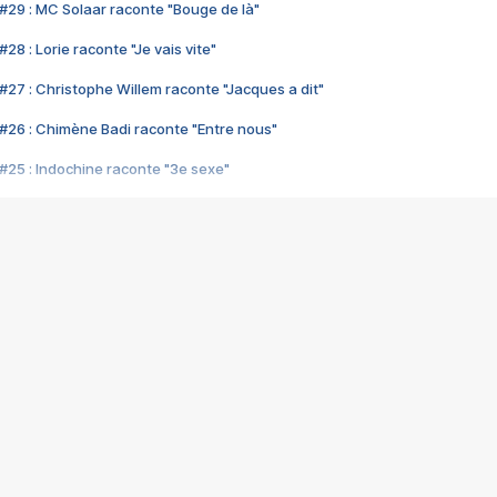
#29 : MC Solaar raconte "Bouge de là"
28 : Lorie raconte "Je vais vite"
#27 : Christophe Willem raconte "Jacques a dit"
#26 : Chimène Badi raconte "Entre nous"
#25 : Indochine raconte "3e sexe"
#24 : Zaho raconte "C'est chelou"
#23 : Patrick Bruel raconte "Au café des délices"
#22 : Kyo raconte "Le chemin"
#21 : Nolwenn Leroy raconte "Cassé"
#20 : Patrick Hernandez raconte "Born to be alive"
#19 : Lorie raconte "Près de moi"
#18 : Michael Jones raconte "A nos actes manqués" (avec Jean-Jacque
#17 : Khaled raconte "Aïcha"