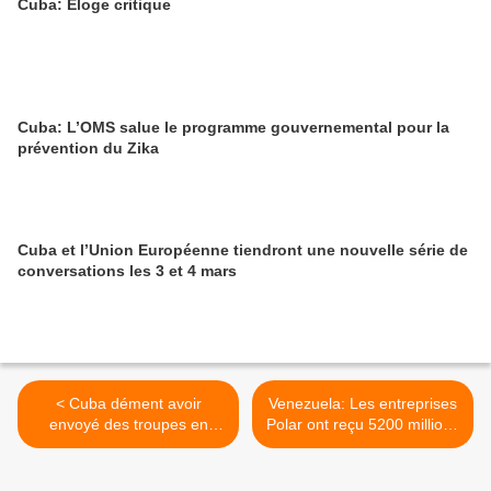
Cuba: Éloge critique
Cuba: L’OMS salue le programme gouvernemental pour la
prévention du Zika
Cuba et l’Union Européenne tiendront une nouvelle série de
conversations les 3 et 4 mars
< Cuba dément avoir
Venezuela: Les entreprises
envoyé des troupes en
Polar ont reçu 5200 millions
Syrie en soutien à Assad
de $ de l'Etat vénézuélien >