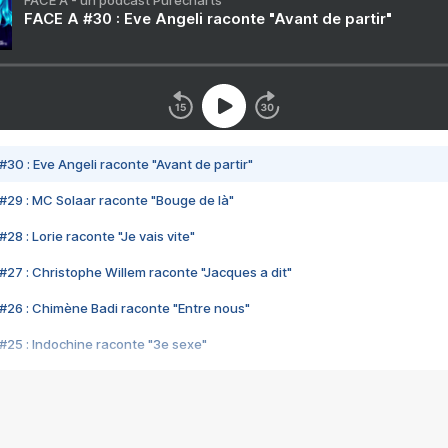
FACE A - un podcast Purecharts
FACE A #30 : Eve Angeli raconte "Avant de partir"
#30 : Eve Angeli raconte "Avant de partir"
#29 : MC Solaar raconte "Bouge de là"
28 : Lorie raconte "Je vais vite"
#27 : Christophe Willem raconte "Jacques a dit"
#26 : Chimène Badi raconte "Entre nous"
#25 : Indochine raconte "3e sexe"
#24 : Zaho raconte "C'est chelou"
#23 : Patrick Bruel raconte "Au café des délices"