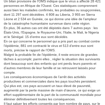
Un bilan provisoire de l’OMS indique que le virus a affecté 28 421
personnes en Afrique de l'Ouest. Ces statistiques comprennent
aussi bien les malades confirmés, les probables ou soupçonnées,
dont 11 297 sont décédées. 4 808 au Liberia, 3 955 en Sierra
Léone et 2 534 en Guinée, ce qui donne une idée de l’ampleur
de la catastrophe humanitaire survenue dans cette région.
En plus, 36 autres cas ont été dépistés dans 7 autres pays : les
États-Unis, l’Espagne, le Royaume-Uni, l’Italie, le Mali, le Nigeria
et le Sénégal. 15 d’entre eux sont décédés.
En ce qui concerne le personnel qui a pris part au combat contre
l’épidémie, 881 ont contracté le virus et 513 d’entre eux sont
morts, précise le rapport de l’OMS.
Malgré la probable fin de l'épidémie, il reste encore de grandes
tâches à accomplir, parmi elles , régler la situation des survivants
dont beaucoup sont des enfants qui ont perdu leurs parents et
d’autres membres de leur famille et se retrouvent laissés pour
compte.
Les conséquences économiques de l’arrêt des activités
productives et commerciales dans les pays touchés persistent.
Qui plus est, ces pays accusent un taux élevé de pauvreté,
augmenté par la perte massive de main d’œuvre, ce qui exige un
effort supplémentaire de la part de la communauté mondiale pour
éliminer définitivement toutes les conséquences.
Il faut saluer les efforts consentis par bon nombre de pays, sur le