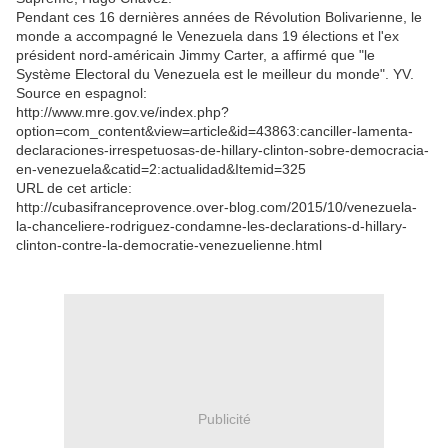
Pendant ces 16 dernières années de Révolution Bolivarienne, le
monde a accompagné le Venezuela dans 19 élections et l'ex
président nord-américain Jimmy Carter, a affirmé que "le
Système Electoral du Venezuela est le meilleur du monde". YV.
Source en espagnol:
http://www.mre.gov.ve/index.php?
option=com_content&view=article&id=43863:canciller-lamenta-
declaraciones-irrespetuosas-de-hillary-clinton-sobre-democracia-
en-venezuela&catid=2:actualidad&Itemid=325
URL de cet article:
http://cubasifranceprovence.over-blog.com/2015/10/venezuela-
la-chanceliere-rodriguez-condamne-les-declarations-d-hillary-
clinton-contre-la-democratie-venezuelienne.html
Publicité