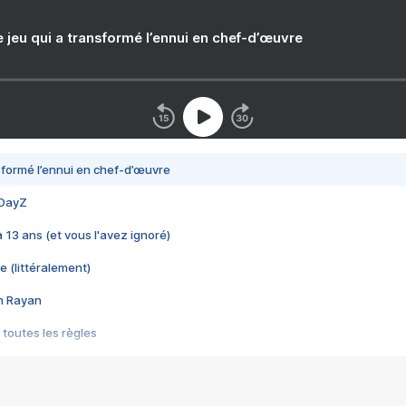
e jeu qui a transformé l’ennui en chef-d’œuvre
nsformé l’ennui en chef-d’œuvre
 DayZ
 a 13 ans (et vous l'avez ignoré)
e (littéralement)
im Rayan
 toutes les règles
s les jeux vidéo
us choquant de Rockstar ? - Le scandale BULLY