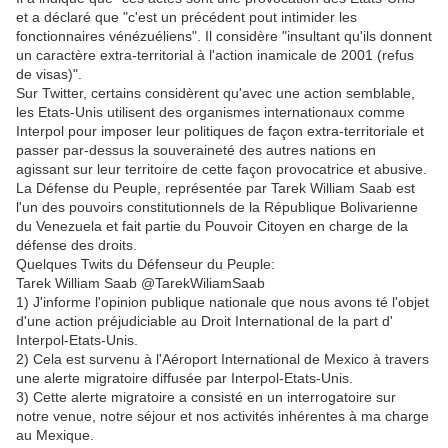
et a déclaré que "c'est un précédent pout intimider les
fonctionnaires vénézuéliens". Il considère "insultant qu'ils donnent
un caractère extra-territorial à l'action inamicale de 2001 (refus
de visas)".
Sur Twitter, certains considèrent qu'avec une action semblable,
les Etats-Unis utilisent des organismes internationaux comme
Interpol pour imposer leur politiques de façon extra-territoriale et
passer par-dessus la souveraineté des autres nations en
agissant sur leur territoire de cette façon provocatrice et abusive.
La Défense du Peuple, représentée par Tarek William Saab est
l'un des pouvoirs constitutionnels de la République Bolivarienne
du Venezuela et fait partie du Pouvoir Citoyen en charge de la
défense des droits.
Quelques Twits du Défenseur du Peuple:
Tarek William Saab ‏@TarekWiliamSaab
1) J'informe l'opinion publique nationale que nous avons té l'objet
d'une action préjudiciable au Droit International de la part d'
Interpol-Etats-Unis.
2) Cela est survenu à l'Aéroport International de Mexico à travers
une alerte migratoire diffusée par Interpol-Etats-Unis.
3) Cette alerte migratoire a consisté en un interrogatoire sur
notre venue, notre séjour et nos activités inhérentes à ma charge
au Mexique.