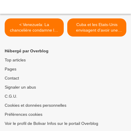
< Venezuela: La
Cuba et les Etats-Unis
chancelière condamne les
envisagent d'avoir une
déclarations de John Kerry
réserve marine commune >
contre la démocratie
vénézuélienne
Hébergé par Overblog
Top articles
Pages
Contact
Signaler un abus
C.G.U.
Cookies et données personnelles
Préférences cookies
Voir le profil de Bolivar Infos sur le portail Overblog