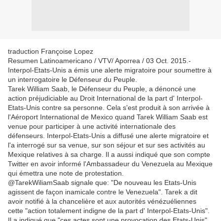
traduction Françoise Lopez
Resumen Latinoamericano / VTV/ Aporrea / 03 Oct. 2015.-
Interpol-Etats-Unis a émis une alerte migratoire pour soumettre à
un interrogatoire le Défenseur du Peuple.
Tarek William Saab, le Défenseur du Peuple, a dénoncé une
action préjudiciable au Droit International de la part d' Interpol-
Etats-Unis contre sa personne. Cela s'est produit à son arrivée à
l'Aéroport International de Mexico quand Tarek William Saab est
venue pour participer à une activité internationale des
défenseurs. Interpol-Etats-Unis a diffusé une alerte migratoire et
l'a interrogé sur sa venue, sur son séjour et sur ses activités au
Mexique relatives à sa charge. Il a aussi indiqué que son compte
Twitter en avoir informé l'Ambassadeur du Venezuela au Mexique
qui émettra une note de protestation.
@TarekWiliamSaab signale que: "De nouveau les Etats-Unis
agissent de façon inamicale contre le Venezuela". Tarek a dit
avoir notifié à la chancelière et aux autorités vénézuéliennes
cette "action totalement indigne de la part d' Interpol-Etats-Unis".
Il a indiqué que "ces actes sont une provocation des Etats-Unis"