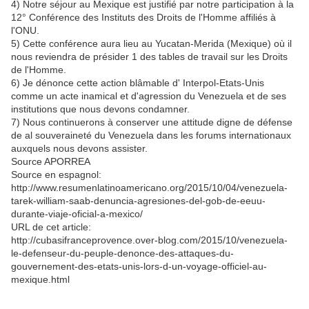
4) Notre séjour au Mexique est justifié par notre participation à la
12° Conférence des Instituts des Droits de l'Homme affiliés à
l'ONU.
5) Cette conférence aura lieu au Yucatan-Merida (Mexique) où il
nous reviendra de présider 1 des tables de travail sur les Droits
de l'Homme.
6) Je dénonce cette action blâmable d' Interpol-Etats-Unis
comme un acte inamical et d'agression du Venezuela et de ses
institutions que nous devons condamner.
7) Nous continuerons à conserver une attitude digne de défense
de al souveraineté du Venezuela dans les forums internationaux
auxquels nous devons assister.
Source APORREA
Source en espagnol:
http://www.resumenlatinoamericano.org/2015/10/04/venezuela-
tarek-william-saab-denuncia-agresiones-del-gob-de-eeuu-
durante-viaje-oficial-a-mexico/
URL de cet article:
http://cubasifranceprovence.over-blog.com/2015/10/venezuela-
le-defenseur-du-peuple-denonce-des-attaques-du-
gouvernement-des-etats-unis-lors-d-un-voyage-officiel-au-
mexique.html