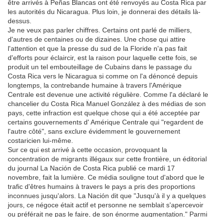
être arrivés à Peñas Blancas ont été renvoyés au Costa Rica par
les autorités du Nicaragua. Plus loin, je donnerai des détails là-
dessus.
Je ne veux pas parler chiffres. Certains ont parlé de milliers,
d'autres de centaines ou de dizaines. Une chose qui attire
l'attention et que la presse du sud de la Floride n'a pas fait
d'efforts pour éclaircir, est la raison pour laquelle cette fois, se
produit un tel embouteillage de Cubains dans le passage du
Costa Rica vers le Nicaragua si comme on l'a dénoncé depuis
longtemps, la contrebande humaine à travers l'Amérique
Centrale est devenue une activité régulière. Comme l'a déclaré le
chancelier du Costa Rica Manuel González à des médias de son
pays, cette infraction est quelque chose qui a été acceptée par
certains gouvernements d' Amérique Centrale qui "regardent de
l'autre côté", sans exclure évidemment le gouvernement
costaricien lui-même.
Sur ce qui est arrivé à cette occasion, provoquant la
concentration de migrants illégaux sur cette frontière, un éditorial
du journal La Nación de Costa Rica publié ce mardi 17
novembre, fait la lumière. Ce média souligne tout d'abord que le
trafic d'êtres humains à travers le pays a pris des proportions
inconnues jusqu'alors. La Nación dit que "Jusqu'à il y a quelques
jours, ce négoce était actif et personne ne semblait s'apercevoir
ou préférait ne pas le faire, de son énorme augmentation." Parmi