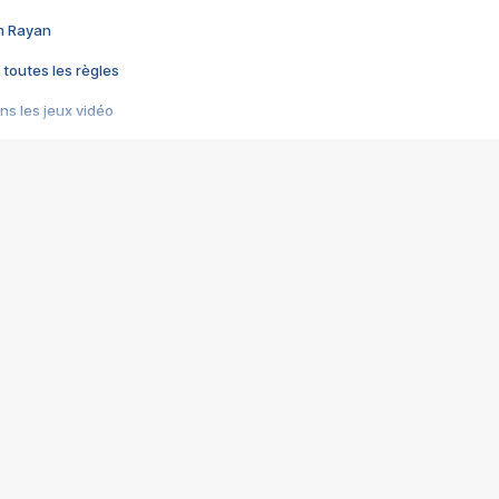
im Rayan
 toutes les règles
s les jeux vidéo
us choquant de Rockstar ? - Le scandale BULLY
e plus moche de Steam
du RÊVE tourne au CAUCHEMAR
pendant 8 heures
it… à tort
umiliés par un jeu vidéo
ire - Final Fantasy 8
ti un empire - Age of Empires
story DOFUS