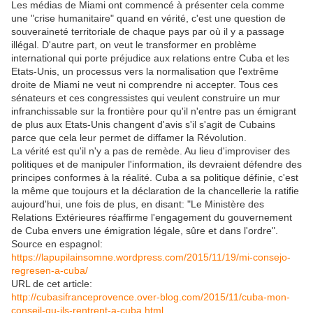
Les médias de Miami ont commencé à présenter cela comme
une "crise humanitaire" quand en vérité, c'est une question de
souveraineté territoriale de chaque pays par où il y a passage
illégal. D'autre part, on veut le transformer en problème
international qui porte préjudice aux relations entre Cuba et les
Etats-Unis, un processus vers la normalisation que l'extrême
droite de Miami ne veut ni comprendre ni accepter. Tous ces
sénateurs et ces congressistes qui veulent construire un mur
infranchissable sur la frontière pour qu'il n'entre pas un émigrant
de plus aux Etats-Unis changent d'avis s'il s'agit de Cubains
parce que cela leur permet de diffamer la Révolution.
La vérité est qu'il n'y a pas de remède. Au lieu d'improviser des
politiques et de manipuler l'information, ils devraient défendre des
principes conformes à la réalité. Cuba a sa politique définie, c'est
la même que toujours et la déclaration de la chancellerie la ratifie
aujourd'hui, une fois de plus, en disant: "Le Ministère des
Relations Extérieures réaffirme l'engagement du gouvernement
de Cuba envers une émigration légale, sûre et dans l'ordre".
Source en espagnol:
https://lapupilainsomne.wordpress.com/2015/11/19/mi-consejo-
regresen-a-cuba/
URL de cet article:
http://cubasifranceprovence.over-blog.com/2015/11/cuba-mon-
conseil-qu-ils-rentrent-a-cuba.html