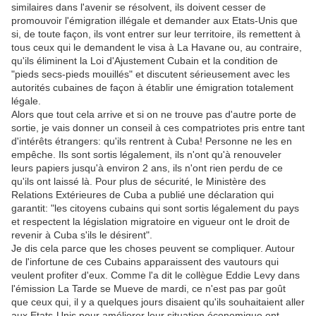
similaires dans l'avenir se résolvent, ils doivent cesser de
promouvoir l'émigration illégale et demander aux Etats-Unis que
si, de toute façon, ils vont entrer sur leur territoire, ils remettent à
tous ceux qui le demandent le visa à La Havane ou, au contraire,
qu'ils éliminent la Loi d'Ajustement Cubain et la condition de
"pieds secs-pieds mouillés" et discutent sérieusement avec les
autorités cubaines de façon à établir une émigration totalement
légale.
Alors que tout cela arrive et si on ne trouve pas d'autre porte de
sortie, je vais donner un conseil à ces compatriotes pris entre tant
d'intérêts étrangers: qu'ils rentrent à Cuba! Personne ne les en
empêche. Ils sont sortis légalement, ils n'ont qu'à renouveler
leurs papiers jusqu'à environ 2 ans, ils n'ont rien perdu de ce
qu'ils ont laissé là. Pour plus de sécurité, le Ministère des
Relations Extérieures de Cuba a publié une déclaration qui
garantit: "les citoyens cubains qui sont sortis légalement du pays
et respectent la législation migratoire en vigueur ont le droit de
revenir à Cuba s'ils le désirent".
Je dis cela parce que les choses peuvent se compliquer. Autour
de l'infortune de ces Cubains apparaissent des vautours qui
veulent profiter d'eux. Comme l'a dit le collègue Eddie Levy dans
l'émission La Tarde se Mueve de mardi, ce n'est pas par goût
que ceux qui, il y a quelques jours disaient qu'ils souhaitaient aller
aux Etats-Unis pour améliorer leur situation économique ont