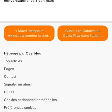
conversations les 3 et 4 mars
< Macri attaque le
Cuba: Les Cubains au
Venezuela comme la droite
Costa Rica dans l'attente
vénézuélienne a attaqué
d'une solution >
l'Argentine
Hébergé par Overblog
Top articles
Pages
Contact
Signaler un abus
C.G.U.
Cookies et données personnelles
Préférences cookies