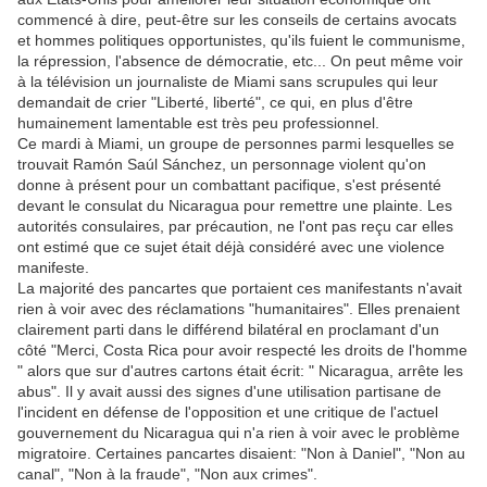
commencé à dire, peut-être sur les conseils de certains avocats
et hommes politiques opportunistes, qu'ils fuient le communisme,
la répression, l'absence de démocratie, etc... On peut même voir
à la télévision un journaliste de Miami sans scrupules qui leur
demandait de crier "Liberté, liberté", ce qui, en plus d'être
humainement lamentable est très peu professionnel.
Ce mardi à Miami, un groupe de personnes parmi lesquelles se
trouvait Ramón Saúl Sánchez, un personnage violent qu'on
donne à présent pour un combattant pacifique, s'est présenté
devant le consulat du Nicaragua pour remettre une plainte. Les
autorités consulaires, par précaution, ne l'ont pas reçu car elles
ont estimé que ce sujet était déjà considéré avec une violence
manifeste.
La majorité des pancartes que portaient ces manifestants n'avait
rien à voir avec des réclamations "humanitaires". Elles prenaient
clairement parti dans le différend bilatéral en proclamant d'un
côté "Merci, Costa Rica pour avoir respecté les droits de l'homme
" alors que sur d'autres cartons était écrit: " Nicaragua, arrête les
abus". Il y avait aussi des signes d'une utilisation partisane de
l'incident en défense de l'opposition et une critique de l'actuel
gouvernement du Nicaragua qui n'a rien à voir avec le problème
migratoire. Certaines pancartes disaient: "Non à Daniel", "Non au
canal", "Non à la fraude", "Non aux crimes".