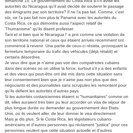
dimanche 15. Le gouvernement du Costa Rica a-t-il avisé les
autorités du Nicaragua qu'il avait décidé de soutenir le passage
des émigrants par son territoire? Il ne l'a pas fait. Comme, c'est
sûr, ne l'a pas fait non plus le Panamá avec les autorités du
Costa Rica, ce qui démontre aussi l'aspect relatif de
"l'humanisme" qu'ils disent professer.
Tant et si bien que le Nicaragua l' a pris comme une violation de
son territoire national et ceux qui étaient arrivés récemment ont
commencé à revenir. Une partie de ceux-ci résista, provoquant la
fermeture temporaire du trafic des véhicules (déjà rétabli) et
certains désordres.
Je veux dire que je n'aime pas voir des compatriotes cubains
dans des scènes où on utilise la force, surtout s'il y a des enfants
et des vieux qui peut-être ont été mis dans cette situation sans
leur consentement bien que je n'aime pas non plus que des
négociants et des journalistes sans scrupules les remontent pour
qu'ils défient les autorités d'autres pays.
Si les autorités costariciennes étaient si "humanitaires" comme on
dit, elles auraient très bien pu leur accorder un visa de séjour de
plus longue durée ou demander au gouvernement des Etats-
Unis, où ils veulent aller, de leur donner le visa directement.
Mais je dis plus. Si le Costa Rica, les législateurs cubano-
américains et d'autres personnes qui réclament "justice" pour ces
personnes veulent que cette situation actuelle et d'autres