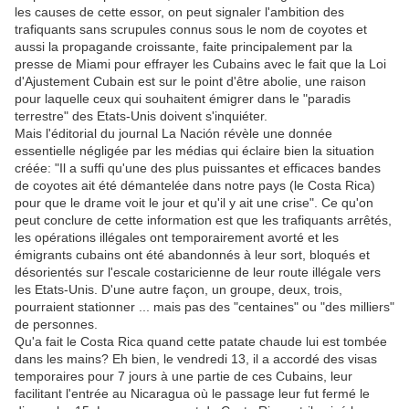
les causes de cette essor, on peut signaler l'ambition des
trafiquants sans scrupules connus sous le nom de coyotes et
aussi la propagande croissante, faite principalement par la
presse de Miami pour effrayer les Cubains avec le fait que la Loi
d'Ajustement Cubain est sur le point d'être abolie, une raison
pour laquelle ceux qui souhaitent émigrer dans le "paradis
terrestre" des Etats-Unis doivent s'inquiéter.
Mais l'éditorial du journal La Nación révèle une donnée
essentielle négligée par les médias qui éclaire bien la situation
créée: "Il a suffi qu'une des plus puissantes et efficaces bandes
de coyotes ait été démantelée dans notre pays (le Costa Rica)
pour que le drame voit le jour et qu'il y ait une crise". Ce qu'on
peut conclure de cette information est que les trafiquants arrêtés,
les opérations illégales ont temporairement avorté et les
émigrants cubains ont été abandonnés à leur sort, bloqués et
désorientés sur l'escale costaricienne de leur route illégale vers
les Etats-Unis. D'une autre façon, un groupe, deux, trois,
pourraient stationner ... mais pas des "centaines" ou "des milliers"
de personnes.
Qu'a fait le Costa Rica quand cette patate chaude lui est tombée
dans les mains? Eh bien, le vendredi 13, il a accordé des visas
temporaires pour 7 jours à une partie de ces Cubains, leur
facilitant l'entrée au Nicaragua où le passage leur fut fermé le