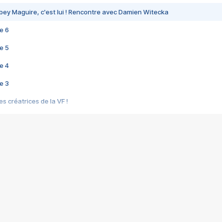
bey Maguire, c'est lui ! Rencontre avec Damien Witecka
e 6
e 5
e 4
e 3
s créatrices de la VF !
e 2
e 1
e Mektoub My Love arrive enfin ! Rencontre avec Shaïn Boumedine et Sal
i : après Toni en famille
elle réalise le bouleversant Dites lui que je l'aime
ais ! Rencontre autour de Vie privée de Rebecca Zlotowski