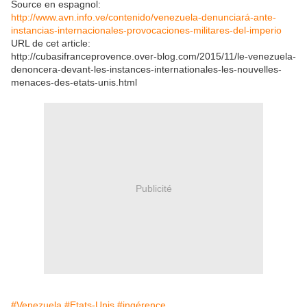
Source en espagnol:
http://www.avn.info.ve/contenido/venezuela-denunciará-ante-
instancias-internacionales-provocaciones-militares-del-imperio
URL de cet article:
http://cubasifranceprovence.over-blog.com/2015/11/le-venezuela-
denoncera-devant-les-instances-internationales-les-nouvelles-
menaces-des-etats-unis.html
Publicité
#Venezuela
#Etats-Unis
#ingérence