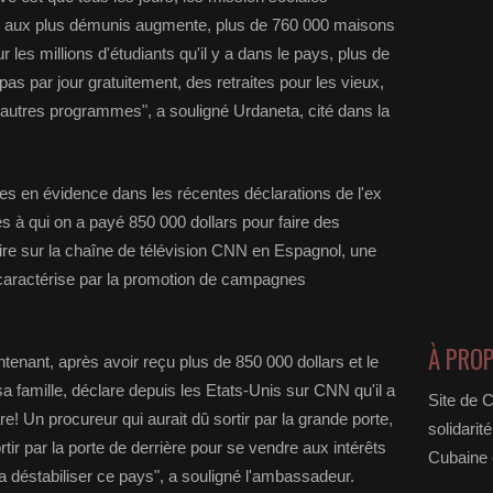
ion aux plus démunis augmente, plus de 760 000 maisons
 les millions d'étudiants qu'il y a dans le pays, plus de
epas par jour gratuitement, des retraites pour les vieux,
d'autres programmes", a souligné Urdaneta, cité dans la
es en évidence dans les récentes déclarations de l'ex
s à qui on a payé 850 000 dollars pour faire des
ire sur la chaîne de télévision CNN en Espagnol, une
caractérise par la promotion de campagnes
À PRO
tenant, après avoir reçu plus de 850 000 dollars et le
sa famille, déclare depuis les Etats-Unis sur CNN qu'il a
Site de 
e! Un procureur qui aurait dû sortir par la grande porte,
solidarit
sortir par la porte de derrière pour se vendre aux intérêts
Cubaine e
 va déstabiliser ce pays", a souligné l'ambassadeur.