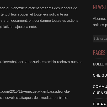
NEWSL
ade du Venezuela étaient présents des leaders de
tout leur soutien et toute leur solidarité au
Abonnez-
vers un document, ont condamné toutes es actions
articles 
islatives, ajoute la note.
Email
PAGES
inicio/embajador-venezuela-colombia-rechazo-nuevos-
BULLET
CHE G
COMMUN
log.com/2015/11/venezuela-l-ambassadeur-du-
CUBA S
-nouvelles-attaques-des-medias-contre-le-
CUBA A