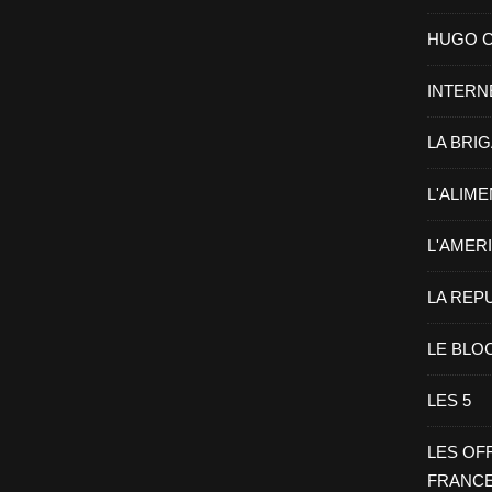
HUGO CHA
INTERN
LA BRI
L'ALIM
L'AMER
LA REP
LE BLO
LES 5
LES OF
FRANC