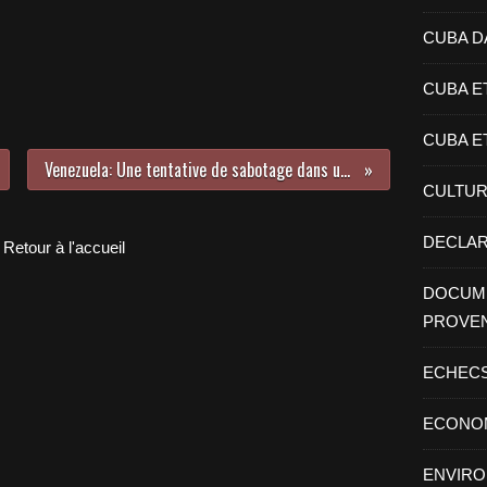
CUBA D
CUBA E
CUBA E
Venezuela: Une tentative de sabotage dans une usine électrique de Caracas démantelée
CULTU
DECLAR
Retour à l'accueil
DOCUME
PROVE
ECHEC
ECONO
ENVIR