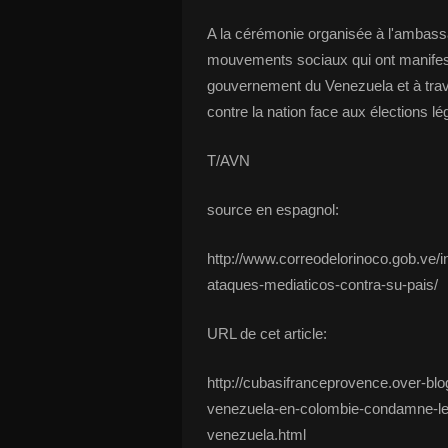
A la cérémonie organisée à l'ambass
mouvements sociaux qui ont manifesté 
gouvernement du Venezuela et à tra
contre la nation face aux élections lég
T/AVN
source en espagnol:
http://www.correodelorinoco.gob.ve/
ataques-mediaticos-contra-su-pais/
URL de cet article:
http://cubasifranceprovence.over-b
venezuela-en-colombie-condamne-les
venezuela.html