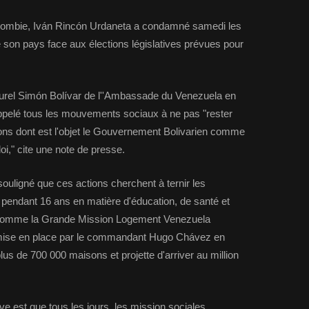
ombie, Iván Rincón Urdaneta a condamné samedi les
son pays face aux élections législatives prévues pour
urel Simón Bolívar de l''Ambassade du Venezuela en
pelé tous les mouvements sociaux à ne pas "rester
ns dont est l'objet le Gouvernement Bolivarien comme
loi," cite une note de presse.
 souligné que ces actions cherchent à ternir les
pendant 16 ans en matière d'éducation, de santé et
 comme la Grande Mission Logement Venezuela
mise en place par le commandant Hugo Chávez en
lus de 700 000 maisons et projette d'arriver au million
ve est que tous les jours, les mission sociales