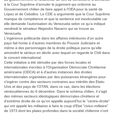
à la Cour Suprême d'annuler le jugement qui ordonne au
Gouvernement chilien de faire appel à l'OEA pour la santé de
López et de Ceballos. Le CDE a argumenté que la Cour Suprême
manque de compétence et que la sentence est inexécutable car
elle demande l'autorisation du Venezuela selon ce qu'a indiqué
vendredi le sénateur Alejandro Navarro qui se trouve au
Venezuela.
L'ingérence politicarde dans les affaires intérieures d'un autre
pays fait honte à d'autres membres du Pouvoir Judiciaire et
même à des personnages de la droite politique parce qu'elle
amoindrit le sérieux en déclin avec lequel on regarde le Chili dans
le concert international.
Cette initiative a été stimulée par des forces locales et
internationales inscrites à l'Organisation Démocrate Chrétienne
américaine (ODCA) et à d'autres instances des droites
internationales organisées par des puissances étrangères pour
s'ingérer contre des secteurs contraires aux intérêts des Etats-
Unis et des pays de l'OTAN, dans ce cas, dans les élections
vénézuéliennes du 6 décembre. Dans le schéma chilien, il s'agit
des mêmes secteurs idéologiques démocrates-chrétiens et
d'extrême droite de ce qu'on appelle aujourd'hui le "centre-droite"
qui ont appelé les militaires à faire le coup d'Etat "civico-militaire"
de 1973 dont les plaies profondes dans la société chilienne n'ont