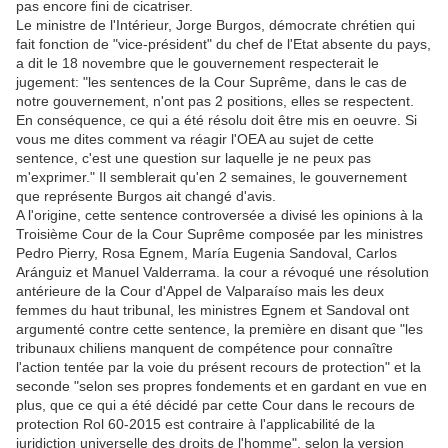
pas encore fini de cicatriser.
Le ministre de l'Intérieur, Jorge Burgos, démocrate chrétien qui
fait fonction de "vice-président" du chef de l'Etat absente du pays,
a dit le 18 novembre que le gouvernement respecterait le
jugement: "les sentences de la Cour Suprême, dans le cas de
notre gouvernement, n'ont pas 2 positions, elles se respectent.
En conséquence, ce qui a été résolu doit être mis en oeuvre. Si
vous me dites comment va réagir l'OEA au sujet de cette
sentence, c'est une question sur laquelle je ne peux pas
m'exprimer." Il semblerait qu'en 2 semaines, le gouvernement
que représente Burgos ait changé d'avis.
A l'origine, cette sentence controversée a divisé les opinions à la
Troisième Cour de la Cour Suprême composée par les ministres
Pedro Pierry, Rosa Egnem, María Eugenia Sandoval, Carlos
Aránguiz et Manuel Valderrama. la cour a révoqué une résolution
antérieure de la Cour d'Appel de Valparaíso mais les deux
femmes du haut tribunal, les ministres Egnem et Sandoval ont
argumenté contre cette sentence, la première en disant que "les
tribunaux chiliens manquent de compétence pour connaître
l'action tentée par la voie du présent recours de protection" et la
seconde "selon ses propres fondements et en gardant en vue en
plus, que ce qui a été décidé par cette Cour dans le recours de
protection Rol 60-2015 est contraire à l'applicabilité de la
juridiction universelle des droits de l'homme", selon la version