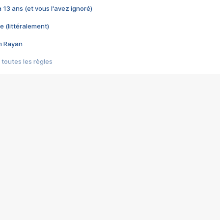
 a 13 ans (et vous l'avez ignoré)
e (littéralement)
im Rayan
 toutes les règles
s les jeux vidéo
us choquant de Rockstar ? - Le scandale BULLY
e plus moche de Steam
du RÊVE tourne au CAUCHEMAR
pendant 8 heures
it… à tort
umiliés par un jeu vidéo
ire - Final Fantasy 8