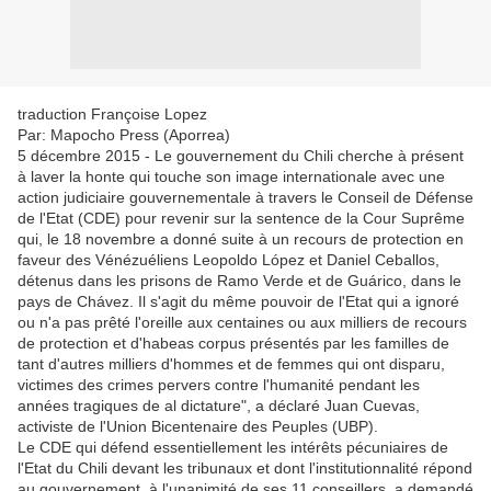
traduction Françoise Lopez
Par: Mapocho Press (Aporrea)
5 décembre 2015 - Le gouvernement du Chili cherche à présent
à laver la honte qui touche son image internationale avec une
action judiciaire gouvernementale à travers le Conseil de Défense
de l'Etat (CDE) pour revenir sur la sentence de la Cour Suprême
qui, le 18 novembre a donné suite à un recours de protection en
faveur des Vénézuéliens Leopoldo López et Daniel Ceballos,
détenus dans les prisons de Ramo Verde et de Guárico, dans le
pays de Chávez. Il s'agit du même pouvoir de l'Etat qui a ignoré
ou n'a pas prêté l'oreille aux centaines ou aux milliers de recours
de protection et d'habeas corpus présentés par les familles de
tant d'autres milliers d'hommes et de femmes qui ont disparu,
victimes des crimes pervers contre l'humanité pendant les
années tragiques de al dictature", a déclaré Juan Cuevas,
activiste de l'Union Bicentenaire des Peuples (UBP).
Le CDE qui défend essentiellement les intérêts pécuniaires de
l'Etat du Chili devant les tribunaux et dont l'institutionnalité répond
au gouvernement, à l'unanimité de ses 11 conseillers, a demandé