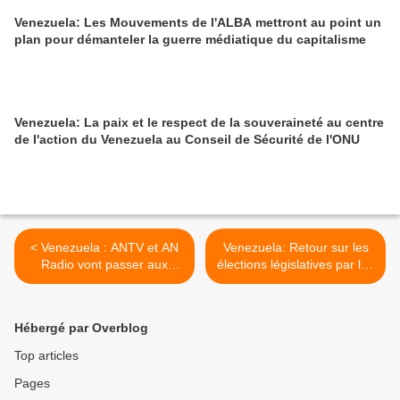
Venezuela: Les Mouvements de l'ALBA mettront au point un
plan pour démanteler la guerre médiatique du capitalisme
Venezuela: La paix et le respect de la souveraineté au centre
de l'action du Venezuela au Conseil de Sécurité de l'ONU
< Venezuela : ANTV et AN
Venezuela: Retour sur les
Radio vont passer aux
élections législatives par les
mains des travailleurs
chiffres >
Hébergé par Overblog
Top articles
Pages