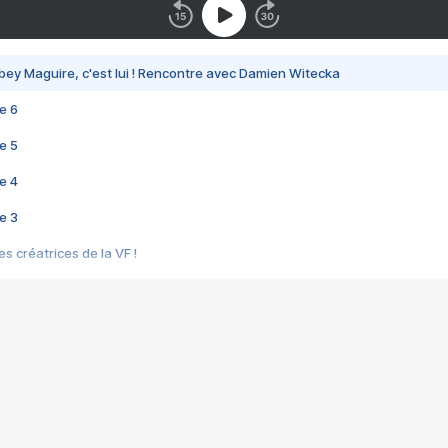
bey Maguire, c'est lui ! Rencontre avec Damien Witecka
e 6
e 5
e 4
e 3
s créatrices de la VF !
e 2
e 1
e Mektoub My Love arrive enfin ! Rencontre avec Shaïn Boumedine et Sal
i : après Toni en famille
elle réalise le bouleversant Dites lui que je l'aime