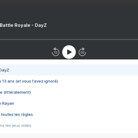
 Battle Royale - DayZ
 DayZ
 a 13 ans (et vous l'avez ignoré)
e (littéralement)
im Rayan
 toutes les règles
s les jeux vidéo
us choquant de Rockstar ? - Le scandale BULLY