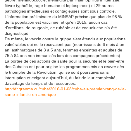
(lèpre, méningococcie, méningite par Haemophilus Influenzae,
fièvre typhoïde, rage humaine et leptospirose) et 29 autres
pathologies infectieuses et contagieuses sont sous contrôle.
L’information préliminaire du MINSAP précise que plus de 95 %
de la population est vaccinée, et qu’en 2015, aucun cas
d’oreillons, de rougeole, de rubéole et de coqueluche n’a été
diagnostiqué.
De même, le vaccin contre la grippe s’est étendu aux populations
vulnérables qui ne le recevaient pas (nourrissons de 6 mois à un
an, asthmatiques de 3 à 5 ans, femmes enceintes et adultes de
75 à 84 ans non immunisés lors des campagnes précédentes).
La portée de ces actions de santé pour la sécurité et le bien-être
des Cubains ont pour origine les programmes mis en œuvre dès
le triomphe de la Révolution, qui se sont poursuivis sans
interruption et exigent aujourd’hui, du fait de leur complexité,
davantage de temps et de ressources.
http://fr.granma.cu/cuba/2016-01-08/cuba-au-premier-rang-de-la-
sante-infantile-en-amerique