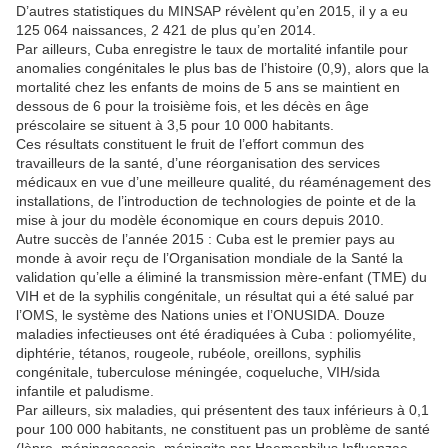
D’autres statistiques du MINSAP révèlent qu’en 2015, il y a eu
125 064 naissances, 2 421 de plus qu’en 2014.
Par ailleurs, Cuba enregistre le taux de mortalité infantile pour
anomalies congénitales le plus bas de l’histoire (0,9), alors que la
mortalité chez les enfants de moins de 5 ans se maintient en
dessous de 6 pour la troisième fois, et les décès en âge
préscolaire se situent à 3,5 pour 10 000 habitants.
Ces résultats constituent le fruit de l’effort commun des
travailleurs de la santé, d’une réorganisation des services
médicaux en vue d’une meilleure qualité, du réaménagement des
installations, de l’introduction de technologies de pointe et de la
mise à jour du modèle économique en cours depuis 2010.
Autre succès de l’année 2015 : Cuba est le premier pays au
monde à avoir reçu de l’Organisation mondiale de la Santé la
validation qu’elle a éliminé la transmission mère-enfant (TME) du
VIH et de la syphilis congénitale, un résultat qui a été salué par
l’OMS, le système des Nations unies et l’ONUSIDA. Douze
maladies infectieuses ont été éradiquées à Cuba : poliomyélite,
diphtérie, tétanos, rougeole, rubéole, oreillons, syphilis
congénitale, tuberculose méningée, coqueluche, VIH/sida
infantile et paludisme.
Par ailleurs, six maladies, qui présentent des taux inférieurs à 0,1
pour 100 000 habitants, ne constituent pas un problème de santé