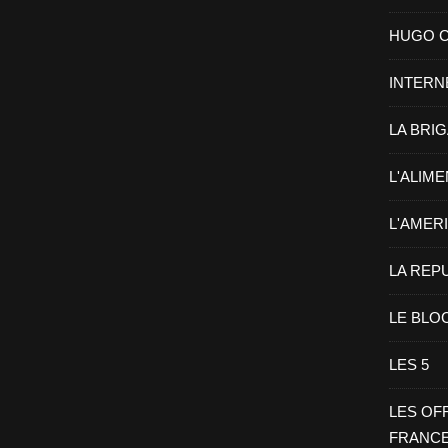
HUGO CHA
INTERN
LA BRI
L'ALIM
L'AMER
LA REP
LE BLO
LES 5
LES OF
FRANC