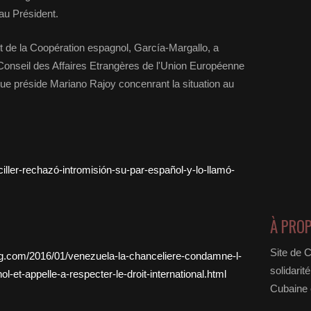
eau Président.
et de la Coopération espagnol, García-Margallo, a
e Conseil des Affaires Etrangères de l'Union Européenne
e préside Mariano Rajoy concenrant la situation au
iller-rechazó-intromisión-su-par-español-y-lo-llamó-
À PRO
Site de 
og.com/2016/01/venezuela-la-chanceliere-condamne-l-
solidarit
et-appelle-a-respecter-le-droit-international.html
Cubaine e