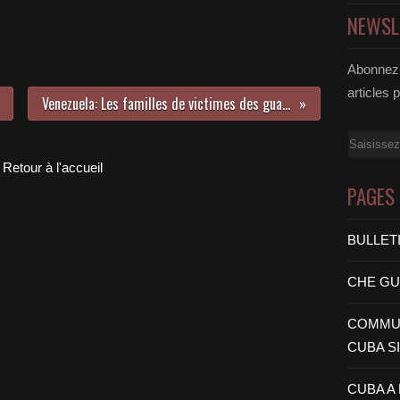
NEWSL
Abonnez-
articles 
Venezuela: Les familles de victimes des guarimbas exigent d'être entendues par l'Assemblée Nationale
Email
Retour à l'accueil
PAGES
BULLET
CHE G
COMMUN
CUBA S
CUBA A