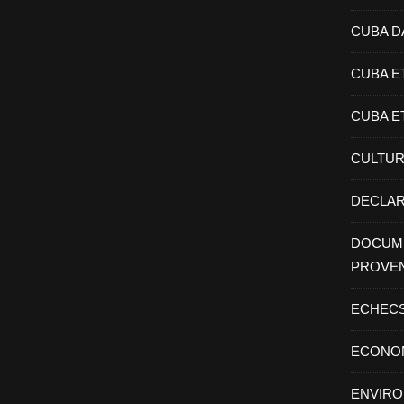
CUBA D
CUBA E
CUBA E
CULTU
DECLAR
DOCUME
PROVE
ECHEC
ECONO
ENVIR