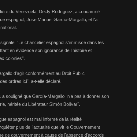
elière du Venezuela, Decly Rodríguez, a condamné
gue espagnol, José Manuel García-Margallo, et l'a
rnational.
signalé: "Le chancelier espagnol s'immisce dans les
ttant en évidence son ignorance de l'histoire et
ex colonies".
argallo d'agir conformément au Droit Public
es ordres ici", a-t-elle déclaré.
s a souligné que García-Margallo "n'a pas à donner son
trie, héritée du Libérateur Simón Bolívar".
e espagnol est mal informé de la réalité
inquiéter plus de l'actualité que vit le Gouvernement
ise de gouvernement à cause de l'absence d'accords