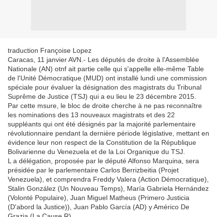
traduction Françoise Lopez
Caracas, 11 janvier AVN.- Les députés de droite à l'Assemblée
Nationale (AN) otnf ait partie celle qui s'appelle elle-même Table
de l'Unité Démocratique (MUD) ont installé lundi une commission
spéciale pour évaluer la désignation des magistrats du Tribunal
Suprême de Justice (TSJ) qui a eu lieu le 23 décembre 2015.
Par cette msure, le bloc de droite cherche à ne pas reconnaître
les nominations des 13 nouveaux magistrats et des 22
suppléants qui ont été désignés par la majorité parlementaire
révolutionnaire pendant la dernière période législative, mettant en
évidence leur non respect de la Constitution de la République
Bolivarienne du Venezuela et de la Loi Organique du TSJ.
L a délégation, proposée par le député Alfonso Marquina, sera
présidée par le parlementaire Carlos Berrizbeitia (Projet
Venezuela), et comprendra Freddy Valera (Action Démocratique),
Stalin González (Un Nouveau Temps), María Gabriela Hernández
(Volonté Populaire), Juan Miguel Matheus (Primero Justicia
(D'abord la Justice)), Juan Pablo García (AD) y Américo De
Grazia (La Cause R).