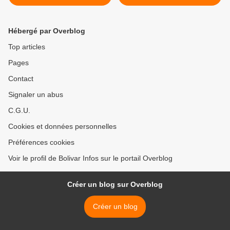
mobiliseront ce mardi à
plus de preuves des délits
Caracas
électoraux présumés à
Amazonas >
Hébergé par Overblog
Top articles
Pages
Contact
Signaler un abus
C.G.U.
Cookies et données personnelles
Préférences cookies
Voir le profil de Bolivar Infos sur le portail Overblog
Créer un blog sur Overblog
Créer un blog