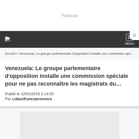
Publicité
MENU
Accueil
» Venezuela: Le groupe parlementaire d'opposition installe une commission spéciale pour ne pas reconnaître les magistrats du Tribunal Suprême de Justice
Venezuela: Le groupe parlementaire
d'opposition installe une commission spéciale
pour ne pas reconnaître les magistrats du
Tribunal Suprême de Justice
Publié le 12/01/2016 à 14:55
Par
cubasifranceprovence