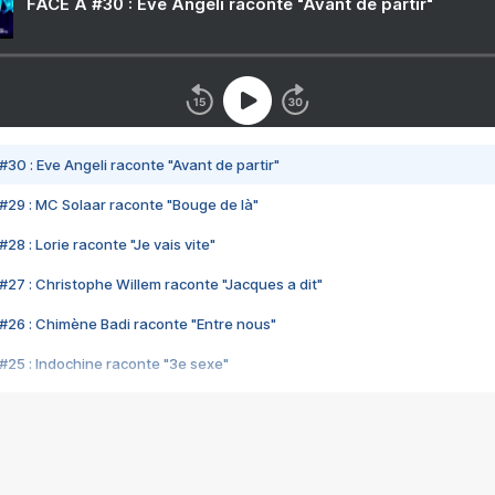
FACE A #30 : Eve Angeli raconte "Avant de partir"
#30 : Eve Angeli raconte "Avant de partir"
#29 : MC Solaar raconte "Bouge de là"
28 : Lorie raconte "Je vais vite"
#27 : Christophe Willem raconte "Jacques a dit"
#26 : Chimène Badi raconte "Entre nous"
#25 : Indochine raconte "3e sexe"
#24 : Zaho raconte "C'est chelou"
#23 : Patrick Bruel raconte "Au café des délices"
#22 : Kyo raconte "Le chemin"