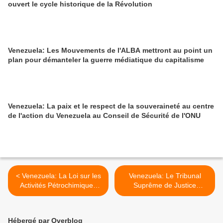
ouvert le cycle historique de la Révolution
Venezuela: Les Mouvements de l'ALBA mettront au point un
plan pour démanteler la guerre médiatique du capitalisme
Venezuela: La paix et le respect de la souveraineté au centre
de l'action du Venezuela au Conseil de Sécurité de l'ONU
< Venezuela: La Loi sur les
Venezuela: Le Tribunal
Activités Pétrochimiques
Suprême de Justice
ouvre la porte à de
condamne de nouveaux
nouveaux investissements
actes d'ingérence de la
Cour Suprême du Chili >
Hébergé par Overblog