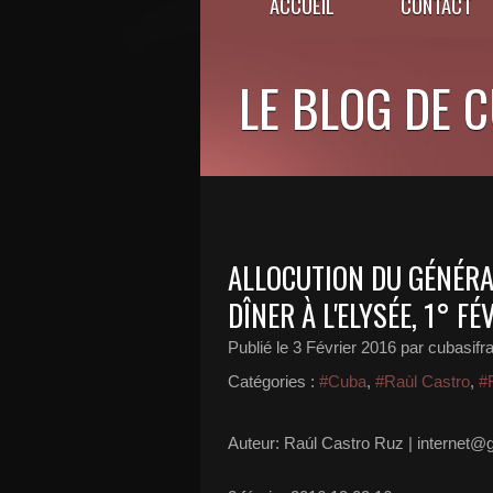
ACCUEIL
CONTACT
LE BLOG DE 
ALLOCUTION DU GÉNÉRA
DÎNER À L'ELYSÉE, 1° F
Publié le
3 Février 2016
par cubasifr
Catégories :
#Cuba
,
#Raùl Castro
,
#
Auteur: Raúl Castro Ruz | internet