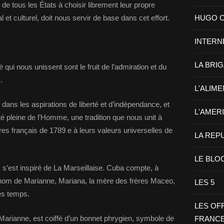
le de tous les États à choisir librement leur propre
et culturel, doit nous servir de base dans cet effort.
HUGO CHA
INTERN
LA BRI
ié qui nous unissent sont le fruit de l’admiration et du
.
L'ALIM
 dans les aspirations de liberté et d’indépendance, et
L'AMER
é pleine de l’Homme, une tradition que nous unit à
ires français de 1789 e à leurs valeurs universelles de
LA REP
LE BLO
s’est inspiré de La Marseillaise. Cuba compte, à
u nom de Marianne, Mariana, la mère des frères Maceo,
LES 5
les temps.
LES OF
arianne, est coiffé d’un bonnet phrygien, symbole de
FRANC