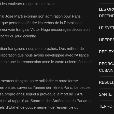
t les couleurs rouge, bleu et blanc.
LES OR
DEFEN
al José Marti exprima son admiration pour Paris.
ux que personne décrire les échos de la Révolution
LE SYS
bre écrivain français Victor Hugo encouragea depuis son
ibérer du joug colonial.
LIBEREZ
adition françaises nous sont proches. Des milliers de
REFLEX
collaboration que nous avons développée avec l’Alliance
retenir une interconnexion avec le vaste univers éducatif
REORGA
CUBAIN
nement français notre solidarité et notre ferme
RESULT
erroristes survenus l’année dernière à Paris. Le peuple
sa propre chair, lequel a provoqué la mort de 3 478
SANTE
e je l’ai rappelé au Sommet des Amériques du Panama
TERROR
hefs d’État et de gouvernement de l’ensemble du