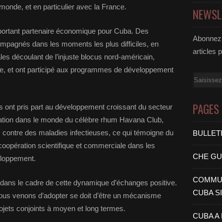
monde, et en particulier avec la France.
NEWSL
mportant partenaire économique pour Cuba. Des
Abonnez-
mpagnés dans les moments les plus difficiles, en
articles 
ales découlant de l’injuste blocus nord-américain,
le, et ont participé aux programmes de développement
Email
PAGES
 ont pris part au développement croissant du secteur
isation dans le monde du célèbre rhum Havana Club,
s contre des maladies infectieuses, ce qui témoigne du
BULLET
 coopération scientifique et commerciale dans les
CHE G
eloppement.
COMMUN
 dans le cadre de cette dynamique d’échanges positive.
CUBA S
ous venons d’adopter se doit d’être un mécanisme
ojets conjoints à moyen et long termes.
CUBA A