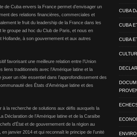
ette de Cuba envers la France permet d’envisager un
CUBA D
ment des relations financières, commerciales et
lement le fruit du leadership de la France dans les
CUBA E
t le groupe ad hoc du Club de Paris, et nous en
 Hollande, à son gouvernement et aux autres
CUBA E
CULTU
if favorisant une meilleure relation entre l’Union
DECLAR
liens traditionnels avec l’Amérique latine et la
e jouer un rôle essentiel dans l’approfondissement des
DOCUME
 Communauté des États d’Amérique latine et des
PROVE
ECHEC
 à la recherche de solutions aux défis auxquels la
La Déclaration de l’Amérique latine et de la Caraïbe
ECONO
chefs d’État et de gouvernement de la région au
janvier 2014 et qui reconnaît le principe de l’unité
ENVIR