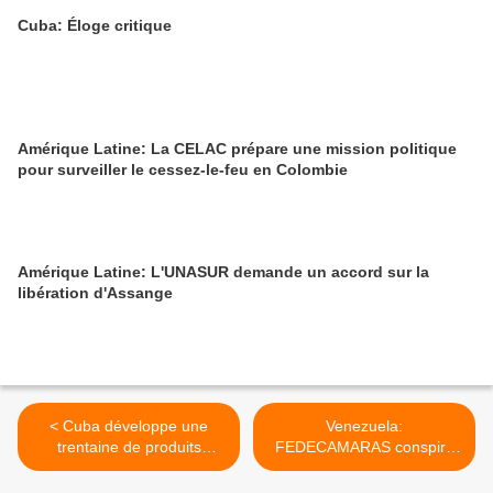
Cuba: Éloge critique
Amérique Latine: La CELAC prépare une mission politique
pour surveiller le cessez-le-feu en Colombie
Amérique Latine: L'UNASUR demande un accord sur la
libération d'Assange
< Cuba développe une
Venezuela:
trentaine de produits
FEDECAMARAS conspire
pharmaceutiques pour le
avec Lorenzo Mendoza >
traitement du cancer