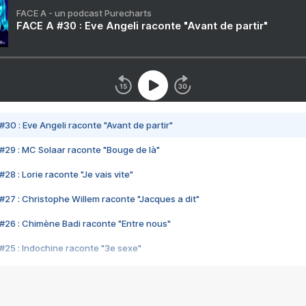
FACE A - un podcast Purecharts
FACE A #30 : Eve Angeli raconte "Avant de partir"
#30 : Eve Angeli raconte "Avant de partir"
#29 : MC Solaar raconte "Bouge de là"
28 : Lorie raconte "Je vais vite"
#27 : Christophe Willem raconte "Jacques a dit"
#26 : Chimène Badi raconte "Entre nous"
#25 : Indochine raconte "3e sexe"
#24 : Zaho raconte "C'est chelou"
#23 : Patrick Bruel raconte "Au café des délices"