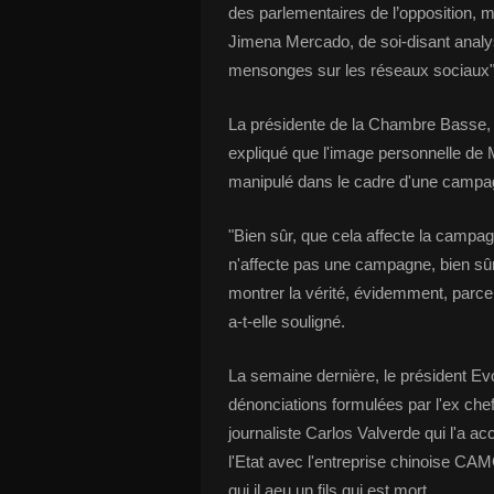
des parlementaires de l’opposition,
Jimena Mercado, de soi-disant analys
mensonges sur les réseaux sociaux", 
La présidente de la Chambre Basse, a
expliqué que l'image personnelle de M
manipulé dans le cadre d'une campag
"Bien sûr, que cela affecte la campa
n'affecte pas une campagne, bien sûr
montrer la vérité, évidemment, parce q
a-t-elle souligné.
La semaine dernière, le président E
dénonciations formulées par l'ex ch
journaliste Carlos Valverde qui l'a ac
l'Etat avec l'entreprise chinoise C
qui il aeu un fils qui est mort.