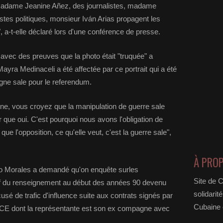
 madame Jeanine Añez, des journalistes, madame
tes politiques, monsieur Iván Arias propagent les
a-t-elle déclaré lors d'une conférence de presse.
vec des preuves que la photo était "truquée" a
ayra Medinaceli a été affectée par ce portrait qui a été
ne sale pour le referendum.
gne, vous croyez que la manipulation de guerre sale
 que oui. C'est pourquoi nous avons l'obligation de
ue l'opposition, ce qu'elle veut, c'est la guerre sale",
À PRO
vo Morales a demandé qu'on enquête surles
Site de 
ef du renseignement au début des années 90 devenu
solidarit
cusé de trafic d'influence suite aux contrats signés par
Cubaine e
AMCE dont la représentante est son ex compagne avec