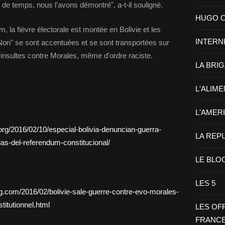
u de temps, nous l'avons démontré", a-t-il souligné.
HUGO CHA
 la fièvre électorale est montée en Bolivie et les
INTERN
Non" se sont accentuées et se sont transportées sur
insultes contre Morales, même d'ordre raciste.
LA BRI
L'ALIM
L'AMER
rg/2016/02/10/especial-bolivia-denuncian-guerra-
LA REP
as-del-referendum-constitucional/
LE BLO
LES 5
og.com/2016/02/bolivie-sale-guerre-contre-evo-morales-
itutionnel.html
LES OF
FRANC