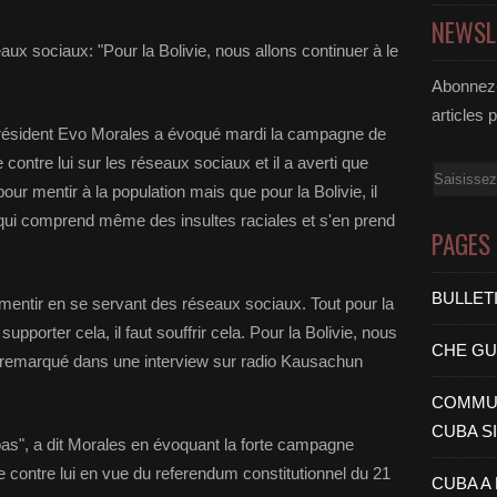
NEWSL
aux sociaux: "Pour la Bolivie, nous allons continuer à le
Abonnez-
articles 
président Evo Morales a évoqué mardi la campagne de
contre lui sur les réseaux sociaux et il a averti que
Email
ur mentir à la population mais que pour la Bolivie, il
 qui comprend même des insultes raciales et s'en prend
PAGES
BULLET
mentir en se servant des réseaux sociaux. Tout pour la
ut supporter cela, il faut souffrir cela. Pour la Bolivie, nous
CHE G
-il remarqué dans une interview sur radio Kausachun
COMMUN
CUBA S
s", a dit Morales en évoquant la forte campagne
e contre lui en vue du referendum constitutionnel du 21
CUBA A