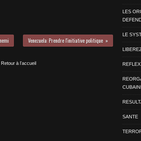
LES OR
DEFEN
LE SYS
nnemi
Venezuela: Prendre l'initiative politique
LIBEREZ
Retour à l'accueil
REFLEX
REORGA
CUBAIN
RESULT
SANTE
TERROR