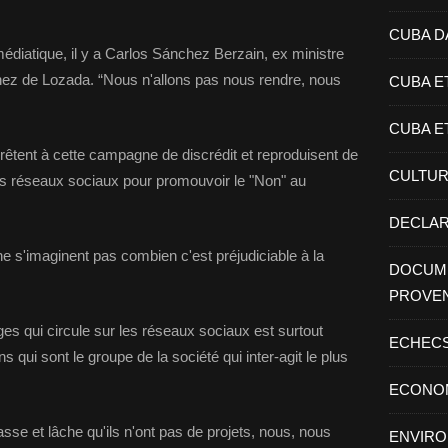
CUBA D
 médiatique, il y a Carlos Sánchez Berzain, ex ministre
z de Lozada. “Nous n'allons pas nous rendre, nous
CUBA E
CUBA E
prêtent à cette campagne de discrédit et reproduisent de
CULTU
les réseaux sociaux pour promouvoir le "Non" au
DECLAR
e s'imaginent pas combien c'est préjudiciable à la
DOCUME
PROVE
s qui circule sur les réseaux sociaux est surtout
ECHEC
s qui sont le groupe de la société qui inter-agit le plus
ECONO
basse et lâche qu'ils n'ont pas de projets, nous, nous
ENVIR