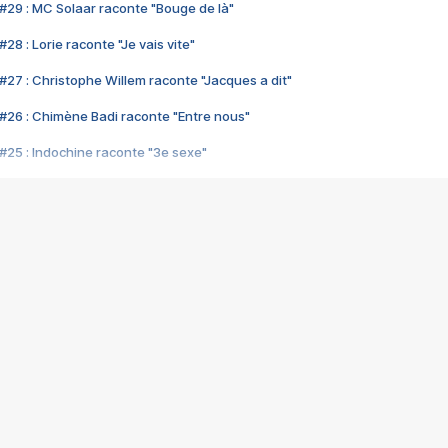
#29 : MC Solaar raconte "Bouge de là"
28 : Lorie raconte "Je vais vite"
#27 : Christophe Willem raconte "Jacques a dit"
#26 : Chimène Badi raconte "Entre nous"
#25 : Indochine raconte "3e sexe"
#24 : Zaho raconte "C'est chelou"
#23 : Patrick Bruel raconte "Au café des délices"
#22 : Kyo raconte "Le chemin"
#21 : Nolwenn Leroy raconte "Cassé"
#20 : Patrick Hernandez raconte "Born to be alive"
#19 : Lorie raconte "Près de moi"
#18 : Michael Jones raconte "A nos actes manqués" (avec Jean-Jacque
#17 : Khaled raconte "Aïcha"