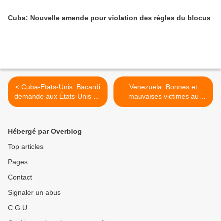
Cuba: Nouvelle amende pour violation des règles du blocus
< Cuba-Etats-Unis: Bacardi
Venezuela: Bonnes et
demande aux États-Unis de
mauvaises victimes au
retirer la licence Havana
Venezuela >
Club à Cuba
Hébergé par Overblog
Top articles
Pages
Contact
Signaler un abus
C.G.U.