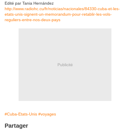
Edité par Tania Hernández
http://www.radiohc.cu/fr/noticias/nacionales/84330-cuba-et-les-
etats-unis-signent-un-memorandum-pour-retablir-les-vols-
reguliers-entre-nos-deux-pays
Publicité
#Cuba-Etats-Unis
#voyages
Partager