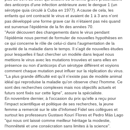
des anticorps d'une infection antérieure avec le dengue 1 (un
sérotype quia circulé à Cuba en 1977). A cause de cela, les
enfants qui ont contracté le virus et avaient de 1 à 3 ans n'ont
pas développé une forme grave car ils n'étaient pas nés quand
est survenue l'épidémie de la fin des années 70.
"Avoir découvert des changements dans le virus pendant
l'épidémie nous permet de formuler de nouvelles hypothèses en
ce qui concerne le rôle de celui-ci dans l'augmentation de la
gravité de la maladie dans le temps. Il s'agit de nouvelles études
pour lesquelles il faut chercher un modèle dans lequel nous
mettions le virus avec les mutations trouvées et sans elles en
présence ou non d’anticorps d'un sérotype différent et voyions
comment chaque mutation peut influer sur la réplication du virus.
"La plus grande difficulté est qu'il n'existe pas de modèle animal
idéal qui reproduise la maladie qu'on observe chez l'homme. Ce
sont des recherches complexes mais nos objectifs actuels et
futurs sont fixés sur cette ligne", assure la spécialiste.
En novembre dernier, à l'occasion du prix qu'elle a reçu pour
l'impact scientifique et politique de ses recherches, la jeune
femme a remercié sur le site d'Infomed Fidel ses collègues et
surtout les professeurs Gustavo Kourí Flores et Pedro Más Lago
"qui nous ont laissé comme meilleur héritage la modestie,
l'honnêteté et une consécration sans limites à la science".