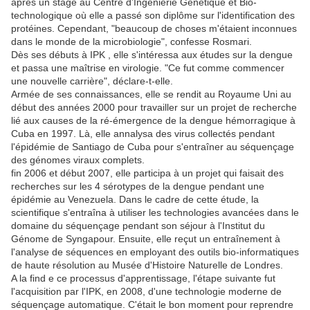
après un stage au Centre d’Ingénierie Génétique et Bio-
technologique où elle a passé son diplôme sur l'identification des
protéines. Cependant, "beaucoup de choses m'étaient inconnues
dans le monde de la microbiologie", confesse Rosmari.
Dès ses débuts à IPK , elle s'intéressa aux études sur la dengue
et passa une maîtrise en virologie. "Ce fut comme commencer
une nouvelle carrière", déclare-t-elle.
Armée de ses connaissances, elle se rendit au Royaume Uni au
début des années 2000 pour travailler sur un projet de recherche
lié aux causes de la ré-émergence de la dengue hémorragique à
Cuba en 1997. Là, elle annalysa des virus collectés pendant
l'épidémie de Santiago de Cuba pour s'entraîner au séquençage
des génomes viraux complets.
fin 2006 et début 2007, elle participa à un projet qui faisait des
recherches sur les 4 sérotypes de la dengue pendant une
épidémie au Venezuela. Dans le cadre de cette étude, la
scientifique s'entraîna à utiliser les technologies avancées dans le
domaine du séquençage pendant son séjour à l'Institut du
Génome de Syngapour. Ensuite, elle reçut un entraînement à
l'analyse de séquences en employant des outils bio-informatiques
de haute résolution au Musée d'Histoire Naturelle de Londres.
A la find e ce processus d'apprentissage, l'étape suivante fut
l'acquisition par l'IPK, en 2008, d'une technologie moderne de
séquençage automatique. C'était le bon moment pour reprendre