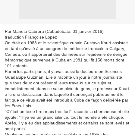
Par Marieta Cabrera (Cubadebate, 31 janvier 2016)
traduction Françoise Lopez
On était en 1983 et le scientifique cubain Gustavo Kourí assistait
en tant qu'invité à un congrès de médecine tropicale à Calgary,
Canadá, où il apporterait des données sur l'épidémie de dengue
hémorragique survenue à Cuba en 1981 qui fit 158 morts dont
101 enfants.
Parmi les participants, il y avait aussi le docteure en Sciences
Guadalupe Guzmán. Elle a raconté un jour à notre journaliste
que tous deux ont présenté leurs travaux sur ce sujet et,
immédiatement, dans ce salon plein de gens, le professeur Kourí
a lu une déclaration dans laquelle il dénonçait publiquement le
fait que ce virus avait été introduit à Cuba de façon délibérée par
les Etats-Unis.
"C'était un texte bref mais très fort", raconte la chercheuse et elle
ajoute: "Ill ya eu un grand silence, tout le monde a été choqué.
Après, il y a eu des applaudissements et certains se sont levés et
sont partis".
Quelques années après cette révélation, en 1995, des