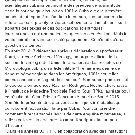
scientifiques cubains ont montré des preuves de la similitude
entre la souche qui circulait en 1981 à Cuba avec la première
souche de dengue 2 isolée dans le monde, connue comme la
référence ou le prototype. Après cet événement inhabituel, sont
apparus des textes et des publications scientifiques
internationales qui remettaient en question ces résultats. Mais la
vérité finirait par s'imposer catégoriquement. Ce n'était qu'une
question de temps.
En août 2014, 3 décennies après la déclaration du professeur
Kourí, la revue Archives of Virology, un organe officiel de la
section de virologie de l'Union Internationale des Scoiétés de
Microbiologie publia un article intitulé "Première épidémie de
dengue hémorragique dans les Amériques, 1981: nouvelles
connaissances sur l'agent déclencheur". Son auteur principal est
la docteure en Sciences Rosmari Rodríguez Roche, chercheuse
à l'Institut de Médecine Tropicale Pedro Kouri (IPK), lauréate pour
ce résultat du Gran Prix au Concours Annuel de Santé 2015.
Son étude présente des preuves scientifiques irréfutables qui
corroborent l'accusation faite par Cuba. Pour comprendre
comment furent attachés les fils de cette enquête minutieuse, à
reflets policiers, la docteure Rosmari Rodríguez fait un peu
d'histoire.
"Dans les années 90, l'IPK, en collaboration avec des institutions