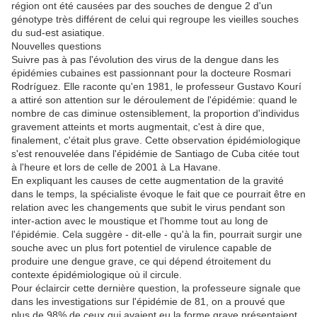
région ont été causées par des souches de dengue 2 d'un
génotype très différent de celui qui regroupe les vieilles souches
du sud-est asiatique.
Nouvelles questions
Suivre pas à pas l'évolution des virus de la dengue dans les
épidémies cubaines est passionnant pour la docteure Rosmari
Rodríguez. Elle raconte qu'en 1981, le professeur Gustavo Kourí
a attiré son attention sur le déroulement de l'épidémie: quand le
nombre de cas diminue ostensiblement, la proportion d'individus
gravement atteints et morts augmentait, c'est à dire que,
finalement, c'était plus grave. Cette observation épidémiologique
s'est renouvelée dans l'épidémie de Santiago de Cuba citée tout
à l'heure et lors de celle de 2001 à La Havane.
En expliquant les causes de cette augmentation de la gravité
dans le temps, la spécialiste évoque le fait que ce pourrait être en
relation avec les changements que subit le virus pendant son
inter-action avec le moustique et l'homme tout au long de
l'épidémie. Cela suggère - dit-elle - qu'à la fin, pourrait surgir une
souche avec un plus fort potentiel de virulence capable de
produire une dengue grave, ce qui dépend étroitement du
contexte épidémiologique où il circule.
Pour éclaircir cette dernière question, la professeure signale que
dans les investigations sur l'épidémie de 81, on a prouvé que
plus de 98% de ceux qui avaient eu la forme grave présentaient