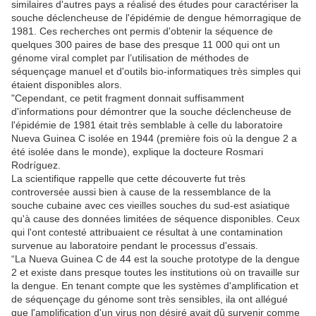
similaires d'autres pays a réalisé des études pour caractériser la
souche déclencheuse de l'épidémie de dengue hémorragique de
1981. Ces recherches ont permis d'obtenir la séquence de
quelques 300 paires de base des presque 11 000 qui ont un
génome viral complet par l’utilisation de méthodes de
séquençage manuel et d'outils bio-informatiques très simples qui
étaient disponibles alors.
"Cependant, ce petit fragment donnait suffisamment
d'informations pour démontrer que la souche déclencheuse de
l'épidémie de 1981 était très semblable à celle du laboratoire
Nueva Guinea C isolée en 1944 (première fois où la dengue 2 a
été isolée dans le monde), explique la docteure Rosmari
Rodríguez.
La scientifique rappelle que cette découverte fut très
controversée aussi bien à cause de la ressemblance de la
souche cubaine avec ces vieilles souches du sud-est asiatique
qu'à cause des données limitées de séquence disponibles. Ceux
qui l'ont contesté attribuaient ce résultat à une contamination
survenue au laboratoire pendant le processus d'essais.
“La Nueva Guinea C de 44 est la souche prototype de la dengue
2 et existe dans presque toutes les institutions où on travaille sur
la dengue. En tenant compte que les systèmes d'amplification et
de séquençage du génome sont très sensibles, ila ont allégué
que l'amplification d'un virus non désiré avait dû survenir comme