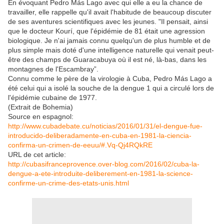
En évoquant Pedro Más Lago avec qui elle a eu la chance de
travailler, elle rappelle qu'il avait l'habitude de beaucoup discuter
de ses aventures scientifiques avec les jeunes. "Il pensait, ainsi
que le docteur Kourí, que l'épidémie de 81 était une agression
biologique. Je n'ai jamais connu quelqu'un de plus humble et de
plus simple mais doté d'une intelligence naturelle qui venait peut-
être des champs de Guaracabuya où il est né, là-bas, dans les
montagnes de l'Escambray”.
Connu comme le père de la virologie à Cuba, Pedro Más Lago a
été celui qui a isolé la souche de la dengue 1 qui a circulé lors de
l'épidémie cubaine de 1977.
(Extrait de Bohemia)
Source en espagnol:
http://www.cubadebate.cu/noticias/2016/01/31/el-dengue-fue-
introducido-deliberadamente-en-cuba-en-1981-la-ciencia-
confirma-un-crimen-de-eeuu/#.Vq-Qj4RQkRE
URL de cet article:
http://cubasifranceprovence.over-blog.com/2016/02/cuba-la-
dengue-a-ete-introduite-deliberement-en-1981-la-science-
confirme-un-crime-des-etats-unis.html