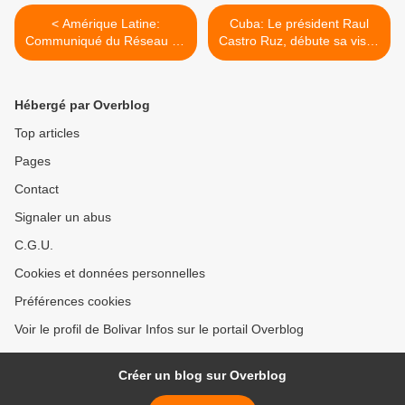
< Amérique Latine:
Cuba: Le président Raul
Communiqué du Réseau en
Castro Ruz, débute sa visite
Défense de l'Humanité:
d’État à Paris >
"Nous affrontons l'offensive
néo-libérale dans Notre
Hébergé par Overblog
Amérique"
Top articles
Pages
Contact
Signaler un abus
C.G.U.
Cookies et données personnelles
Préférences cookies
Voir le profil de Bolivar Infos sur le portail Overblog
Créer un blog sur Overblog