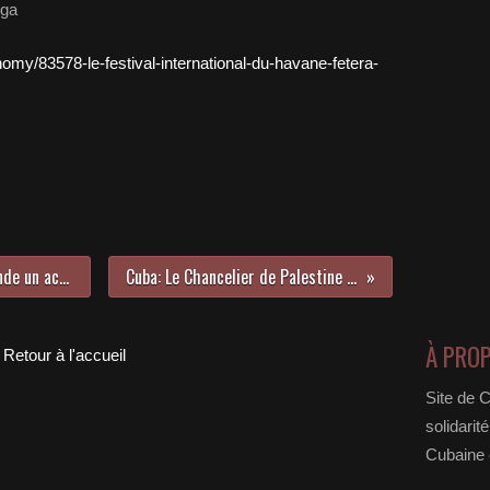
ega
nomy/83578-le-festival-international-du-havane-fetera-
Amérique Latine: L'UNASUR demande un accord sur la libération d'Assange
Cuba: Le Chancelier de Palestine en visite officielle à Cuba
À PRO
Retour à l'accueil
Site de 
solidarit
Cubaine e