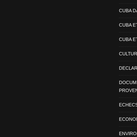
CUBA D
CUBA E
CUBA E
CULTU
DECLAR
DOCUME
PROVE
ECHEC
ECONO
ENVIR