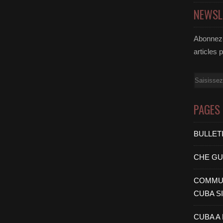
NEWSL
Abonnez-
articles 
Email
PAGES
BULLET
CHE G
COMMUN
CUBA S
CUBA A