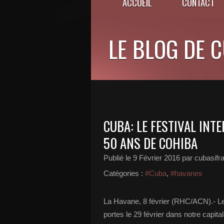
ACCUEIL
CONTACT
LE BLOG DE 
CUBA: LE FESTIVAL INT
50 ANS DE COHIBA
Publié le
9 Février 2016
par cubasifr
Catégories :
#Cuba
,
#havanes
La Havane, 8 février (RHC/ACN).- Le 
portes le 29 février dans notre capi