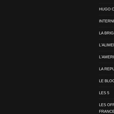
HUGO CHA
INTERN
LA BRI
L'ALIM
L'AMER
LA REP
LE BLO
LES 5
LES OF
FRANC