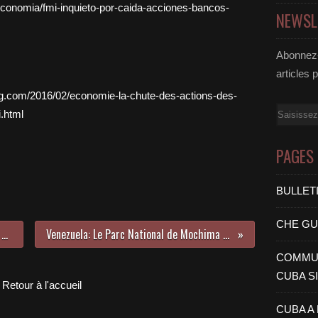
economia/fmi-inquieto-por-caida-acciones-bancos-
NEWSL
Abonnez-
articles 
og.com/2016/02/economie-la-chute-des-actions-des-
Email
.html
PAGES
BULLET
CHE G
Cuba: Le Costa Rica transporte un autre groupe de migrants cubains au Mexique
Venezuela: Le Parc National de Mochima a reçu plus de 23 000 visiteurs pendant le Carnaval
COMMUN
CUBA S
Retour à l'accueil
CUBA A