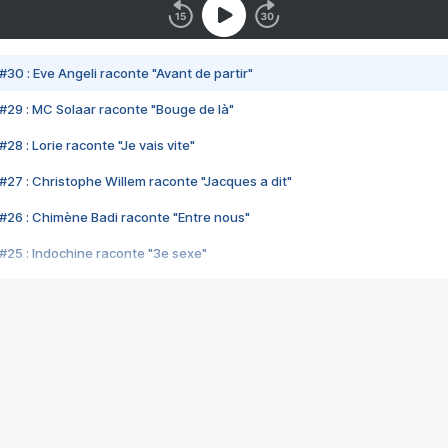
#30 : Eve Angeli raconte "Avant de partir"
#29 : MC Solaar raconte "Bouge de là"
28 : Lorie raconte "Je vais vite"
#27 : Christophe Willem raconte "Jacques a dit"
#26 : Chimène Badi raconte "Entre nous"
#25 : Indochine raconte "3e sexe"
#24 : Zaho raconte "C'est chelou"
#23 : Patrick Bruel raconte "Au café des délices"
#22 : Kyo raconte "Le chemin"
#21 : Nolwenn Leroy raconte "Cassé"
#20 : Patrick Hernandez raconte "Born to be alive"