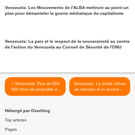
Venezuela: Les Mouvements de l'ALBA mettront au point un
plan pour démanteler la guerre médiatique du capitalisme
Venezuela: La paix et le respect de la souveraineté au centre
de l'action du Venezuela au Conseil de Sécurité de l'ONU
< Venezuela: Plus de 650
Venezuela: La droite refuse
000 titres de propriété de
de discuter d'un accord de
terre urbaine remis à des
solidarité avec les victimes
familles depuis 2002
du Caracazo >
Hébergé par Overblog
Top articles
Pages