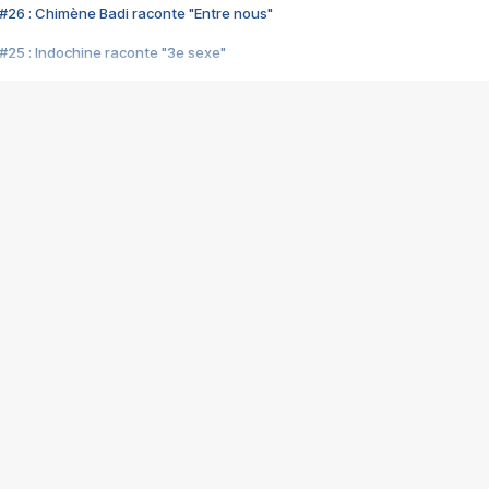
#26 : Chimène Badi raconte "Entre nous"
#25 : Indochine raconte "3e sexe"
#24 : Zaho raconte "C'est chelou"
#23 : Patrick Bruel raconte "Au café des délices"
#22 : Kyo raconte "Le chemin"
#21 : Nolwenn Leroy raconte "Cassé"
#20 : Patrick Hernandez raconte "Born to be alive"
#19 : Lorie raconte "Près de moi"
#18 : Michael Jones raconte "A nos actes manqués" (avec Jean-Jacque
#17 : Khaled raconte "Aïcha"
#16 : Corneille raconte "Parce qu'on vient de loin"
#15 : Indochine raconte "L'aventurier"
14 : Lorie raconte "Sur un air latino"