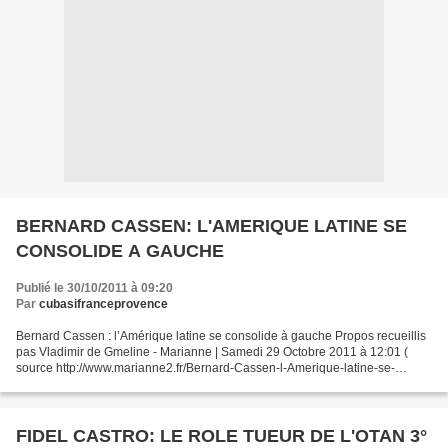
BERNARD CASSEN: L'AMERIQUE LATINE SE
CONSOLIDE A GAUCHE
Publié le 30/10/2011 à 09:20
Par
cubasifranceprovence
Bernard Cassen : l’Amérique latine se consolide à gauche Propos recueillis
pas Vladimir de Gmeline - Marianne | Samedi 29 Octobre 2011 à 12:01 (
source http://www.marianne2.fr/Bernard-Cassen-l-Amerique-latine-se-
consolide-a-gauche_a211970.html?com) Bernard...
FIDEL CASTRO: LE ROLE TUEUR DE L'OTAN 3°