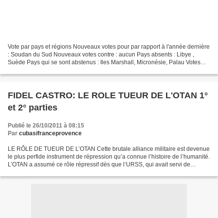
Vote par pays et régions Nouveaux votes pour par rapport à l'année dernière
: Soudan du Sud Nouveaux votes contre : aucun Pays absents : Libye ,
Suède Pays qui se sont abstenus : Iles Marshall, Micronésie, Palau Votes
contre : Etats-Unis, Israël. ANALYSE...
FIDEL CASTRO: LE ROLE TUEUR DE L'OTAN 1°
et 2° parties
Publié le 26/10/2011 à 08:15
Par
cubasifranceprovence
LE RÔLE DE TUEUR DE L’OTAN Cette brutale alliance militaire est devenue
le plus perfide instrument de répression qu’a connue l’histoire de l’humanité.
L’OTAN a assumé ce rôle répressif dès que l’URSS, qui avait servi de
prétexte aux États-Unis pour la...