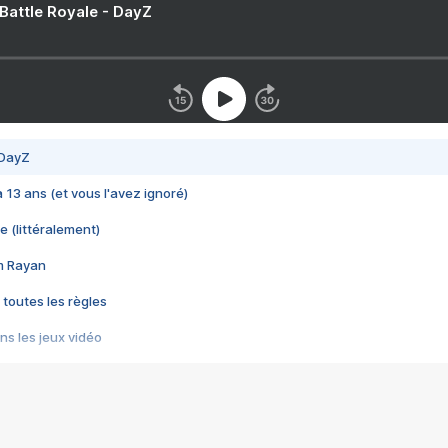
 Battle Royale - DayZ
 DayZ
 a 13 ans (et vous l'avez ignoré)
e (littéralement)
im Rayan
 toutes les règles
s les jeux vidéo
us choquant de Rockstar ? - Le scandale BULLY
e plus moche de Steam
du RÊVE tourne au CAUCHEMAR