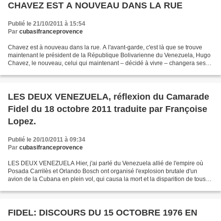
CHAVEZ EST A NOUVEAU DANS LA RUE
Publié le 21/10/2011 à 15:54
Par
cubasifranceprovence
Chavez est à nouveau dans la rue. A l'avant-garde, c'est là que se trouve
maintenant le président de la République Bolivarienne du Venezuela, Hugo
Chavez, le nouveau, celui qui maintenant – décidé à vivre – changera ses
habitudes de travail pour continuer...
LES DEUX VENEZUELA, réflexion du Camarade
Fidel du 18 octobre 2011 traduite par Françoise
Lopez.
Publié le 20/10/2011 à 09:34
Par
cubasifranceprovence
LES DEUX VENEZUELA Hier, j'ai parlé du Venezuela allié de l'empire où
Posada Carrilès et Orlando Bosch ont organisé l'explosion brutale d'un
avion de la Cubana en plein vol, qui causa la mort et la disparition de tous
ses passagers, y compris l'équipe...
FIDEL: DISCOURS DU 15 OCTOBRE 1976 EN