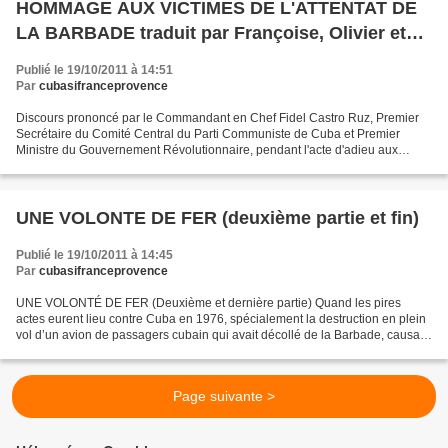
HOMMAGE AUX VICTIMES DE L'ATTENTAT DE
LA BARBADE traduit par Françoise, Olivier et
Gaston Lopez.
Publié le 19/10/2011 à 14:51
Par
cubasifranceprovence
Discours prononcé par le Commandant en Chef Fidel Castro Ruz, Premier
Secrétaire du Comité Central du Parti Communiste de Cuba et Premier
Ministre du Gouvernement Révolutionnaire, pendant l'acte d'adieu aux
victimes de l'explosion de l'avion de la Cubana...
UNE VOLONTE DE FER (deuxième partie et fin)
Publié le 19/10/2011 à 14:45
Par
cubasifranceprovence
UNE VOLONTÉ DE FER (Deuxième et dernière partie) Quand les pires
actes eurent lieu contre Cuba en 1976, spécialement la destruction en plein
vol d’un avion de passagers cubain qui avait décollé de la Barbade, causant
la mort des soixante-treize personnes...
Page suivante >