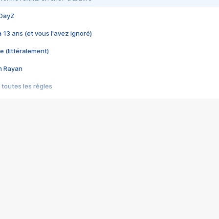
 DayZ
 a 13 ans (et vous l'avez ignoré)
e (littéralement)
im Rayan
 toutes les règles
s les jeux vidéo
us choquant de Rockstar ? - Le scandale BULLY
e plus moche de Steam
du RÊVE tourne au CAUCHEMAR
pendant 8 heures
it… à tort
umiliés par un jeu vidéo