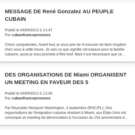
MESSAGE DE René Gonzalez AU PEUPLE
CUBAIN
Publié le 04/09/2013 à 13:47
Par
cubasifranceprovence
Chers compatriotes, Avant tout, je vous prie de m’excuser de faire irruption
chez vous à cette heure. Je sais ce que signifie cet espace pour la famille
cubaine, aussi je vous promets d’être bref. Mais il est nécessaire que ce
message parvienne aux plus...
DES ORGANISATIONS DE Miami ORGANISENT
UN MEETING EN FAVEUR DES 5
Publié le 04/09/2013 à 13:45
Par
cubasifranceprovence
Par Reynaldo Henquen Washington, 3 septembre (RHC/PL)- Des
organisations de l'émigration cubaine résidant à Miami, aux États-Unis ont
convoqué un meeting de dénonciation à l'occasion du 15e anniversaire de
l'emprisonnement des 5 antiterroristes cubains...