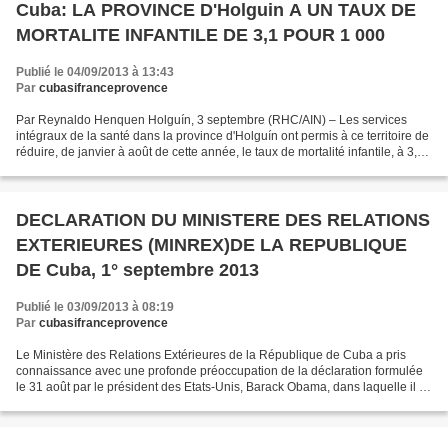
Cuba: LA PROVINCE D'Holguin A UN TAUX DE
MORTALITE INFANTILE DE 3,1 POUR 1 000
Publié le 04/09/2013 à 13:43
Par
cubasifranceprovence
Par Reynaldo Henquen Holguín, 3 septembre (RHC/AIN) – Les services
intégraux de la santé dans la province d'Holguín ont permis à ce territoire de
réduire, de janvier à août de cette année, le taux de mortalité infantile, à 3,1
pour mille. Dans son édition...
DECLARATION DU MINISTERE DES RELATIONS
EXTERIEURES (MINREX)DE LA REPUBLIQUE
DE Cuba, 1° septembre 2013
Publié le 03/09/2013 à 08:19
Par
cubasifranceprovence
Le Ministère des Relations Extérieures de la République de Cuba a pris
connaissance avec une profonde préoccupation de la déclaration formulée
le 31 août par le président des Etats-Unis, Barack Obama, dans laquelle il a
annoncé sa décision de lancer des...