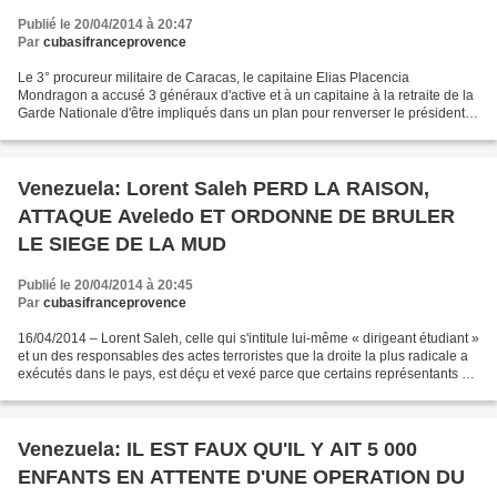
Publié le 20/04/2014 à 20:47
Par
cubasifranceprovence
Le 3° procureur militaire de Caracas, le capitaine Elias Placencia
Mondragon a accusé 3 généraux d'active et à un capitaine à la retraite de la
Garde Nationale d'être impliqués dans un plan pour renverser le président
Nicolas Maduro , a révélé une source...
Venezuela: Lorent Saleh PERD LA RAISON,
ATTAQUE Aveledo ET ORDONNE DE BRULER
LE SIEGE DE LA MUD
Publié le 20/04/2014 à 20:45
Par
cubasifranceprovence
16/04/2014 – Lorent Saleh, celle qui s'intitule lui-même « dirigeant étudiant »
et un des responsables des actes terroristes que la droite la plus radicale a
exécutés dans le pays, est déçu et vexé parce que certains représentants de
la défunte Table...
Venezuela: IL EST FAUX QU'IL Y AIT 5 000
ENFANTS EN ATTENTE D'UNE OPERATION DU