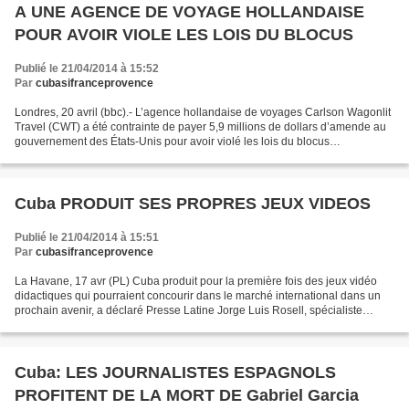
A UNE AGENCE DE VOYAGE HOLLANDAISE
POUR AVOIR VIOLE LES LOIS DU BLOCUS
Publié le 21/04/2014 à 15:52
Par
cubasifranceprovence
Londres, 20 avril (bbc).- L’agence hollandaise de voyages Carlson Wagonlit
Travel (CWT) a été contrainte de payer 5,9 millions de dollars d’amende au
gouvernement des États-Unis pour avoir violé les lois du blocus
économique, financier et commercial que...
Cuba PRODUIT SES PROPRES JEUX VIDEOS
Publié le 21/04/2014 à 15:51
Par
cubasifranceprovence
La Havane, 17 avr (PL) Cuba produit pour la première fois des jeux vidéo
didactiques qui pourraient concourir dans le marché international dans un
prochain avenir, a déclaré Presse Latine Jorge Luis Rosell, spécialiste
principal du groupe d´Etude de jeux...
Cuba: LES JOURNALISTES ESPAGNOLS
PROFITENT DE LA MORT DE Gabriel Garcia