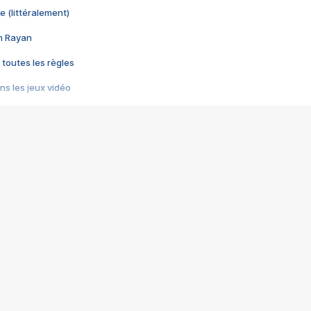
e (littéralement)
im Rayan
 toutes les règles
s les jeux vidéo
us choquant de Rockstar ? - Le scandale BULLY
e plus moche de Steam
du RÊVE tourne au CAUCHEMAR
pendant 8 heures
it… à tort
umiliés par un jeu vidéo
ire - Final Fantasy 8
ti un empire - Age of Empires