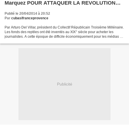
Marquez POUR ATTAQUER LA REVOLUTION
CUBAINE
Publié le 20/04/2014 à 20:52
Par
cubasifranceprovence
Par Arturo Del Villar, président du Collectif Républicain Troisième Millénaire.
Les fonds des reptiles ont été inventés au XIX° siècle pour acheter les
journalistes. A cette époque de difficile économiquement pour les médias de
communication, quand certains...
Publicité