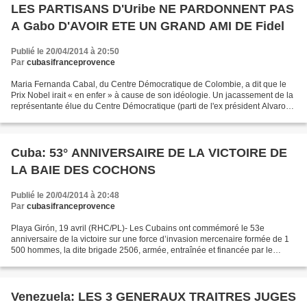
LES PARTISANS D'Uribe NE PARDONNENT PAS
A Gabo D'AVOIR ETE UN GRAND AMI DE Fidel
Publié le 20/04/2014 à 20:50
Par
cubasifranceprovence
Maria Fernanda Cabal, du Centre Démocratique de Colombie, a dit que le
Prix Nobel irait « en enfer » à cause de son idéologie. Un jacassement de la
représentante élue du Centre Démocratique (parti de l'ex président Alvaro
Uribe) Maria Fernanda Cabal,...
Cuba: 53° ANNIVERSAIRE DE LA VICTOIRE DE
LA BAIE DES COCHONS
Publié le 20/04/2014 à 20:48
Par
cubasifranceprovence
Playa Girón, 19 avril (RHC/PL)- Les Cubains ont commémoré le 53e
anniversaire de la victoire sur une force d’invasion mercenaire formée de 1
500 hommes, la dite brigade 2506, armée, entraînée et financée par le
gouvernement des États-Unis. La cérémonie...
Venezuela: LES 3 GENERAUX TRAITRES JUGES