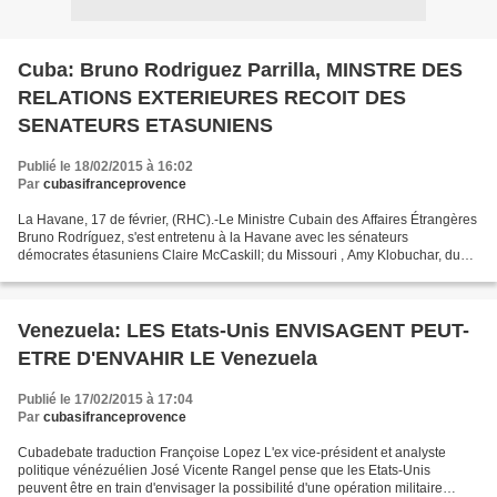
Cuba: Bruno Rodriguez Parrilla, MINSTRE DES
RELATIONS EXTERIEURES RECOIT DES
SENATEURS ETASUNIENS
Publié le 18/02/2015 à 16:02
Par
cubasifranceprovence
La Havane, 17 de février, (RHC).-Le Ministre Cubain des Affaires Étrangères
Bruno Rodríguez, s'est entretenu à la Havane avec les sénateurs
démocrates étasuniens Claire McCaskill; du Missouri , Amy Klobuchar, du
Minnesota; et Mark Warner, de Virginie....
Venezuela: LES Etats-Unis ENVISAGENT PEUT-
ETRE D'ENVAHIR LE Venezuela
Publié le 17/02/2015 à 17:04
Par
cubasifranceprovence
Cubadebate traduction Françoise Lopez L'ex vice-président et analyste
politique vénézuélien José Vicente Rangel pense que les Etats-Unis
peuvent être en train d'envisager la possibilité d'une opération militaire