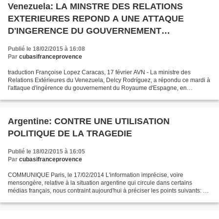
Venezuela: LA MINSTRE DES RELATIONS
EXTERIEURES REPOND A UNE ATTAQUE
D'INGERENCE DU GOUVERNEMENT
ESPAGNOL
Publié le 18/02/2015 à 16:08
Par
cubasifranceprovence
traduction Françoise Lopez Caracas, 17 février AVN - La ministre des
Relations Extérieures du Venezuela, Delcy Rodríguez, a répondu ce mardi à
l'attaque d'ingérence du gouvernement du Royaume d'Espagne, en
particulier du ministre espagnol des Affaires...
Argentine: CONTRE UNE UTILISATION
POLITIQUE DE LA TRAGEDIE
Publié le 18/02/2015 à 16:05
Par
cubasifranceprovence
COMMUNIQUE Paris, le 17/02/2014 L'information imprécise, voire
mensongère, relative à la situation argentine qui circule dans certains
médias français, nous contraint aujourd'hui à préciser les points suivants: 1)
Nous réaffirmons, en premier lieu, notre...