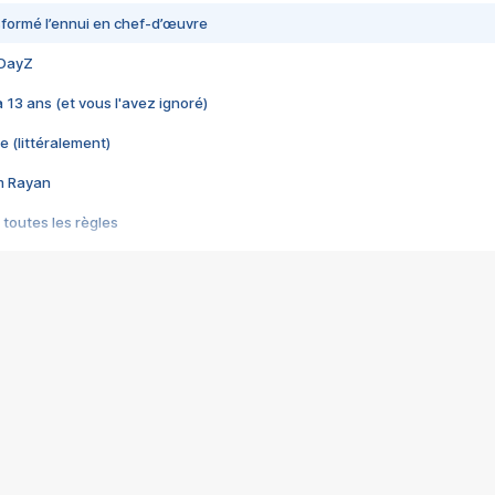
nsformé l’ennui en chef-d’œuvre
 DayZ
 a 13 ans (et vous l'avez ignoré)
e (littéralement)
im Rayan
 toutes les règles
s les jeux vidéo
us choquant de Rockstar ? - Le scandale BULLY
e plus moche de Steam
du RÊVE tourne au CAUCHEMAR
pendant 8 heures
it… à tort