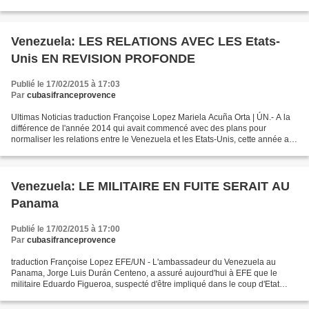
contre son pays. "Un coup d'Etat réussi...
Venezuela: LES RELATIONS AVEC LES Etats-
Unis EN REVISION PROFONDE
Publié le 17/02/2015 à 17:03
Par
cubasifranceprovence
Ultimas Noticias traduction Françoise Lopez Mariela Acuña Orta | ÚN.- A la
différence de l'année 2014 qui avait commencé avec des plans pour
normaliser les relations entre le Venezuela et les Etats-Unis, cette année a
commencé avec des dénonciations et...
Venezuela: LE MILITAIRE EN FUITE SERAIT AU
Panama
Publié le 17/02/2015 à 17:00
Par
cubasifranceprovence
traduction Françoise Lopez EFE/UN - L'ambassadeur du Venezuela au
Panama, Jorge Luis Durán Centeno, a assuré aujourd'hui à EFE que le
militaire Eduardo Figueroa, suspecté d'être impliqué dans le coup d'Etat
manqué qu'a dénoncé la semaine dernière le président...