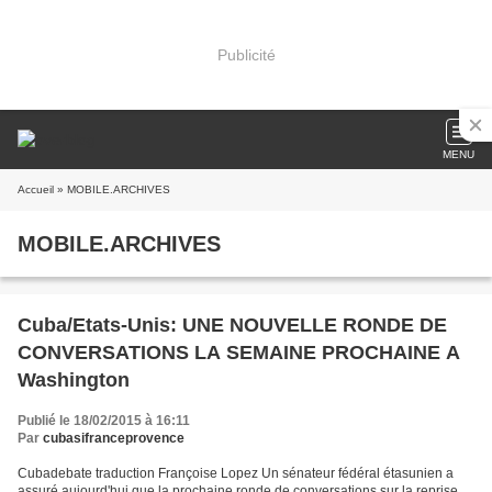
Publicité
MENU
Accueil
» MOBILE.ARCHIVES
MOBILE.ARCHIVES
Cuba/Etats-Unis: UNE NOUVELLE RONDE DE
CONVERSATIONS LA SEMAINE PROCHAINE A
Washington
Publié le 18/02/2015 à 16:11
Par
cubasifranceprovence
Cubadebate traduction Françoise Lopez Un sénateur fédéral étasunien a
assuré aujourd'hui que la prochaine ronde de conversations sur la reprise