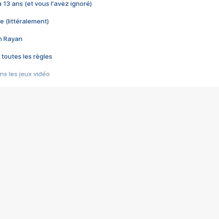
 a 13 ans (et vous l'avez ignoré)
e (littéralement)
im Rayan
 toutes les règles
s les jeux vidéo
us choquant de Rockstar ? - Le scandale BULLY
e plus moche de Steam
du RÊVE tourne au CAUCHEMAR
pendant 8 heures
it… à tort
umiliés par un jeu vidéo
ire - Final Fantasy 8
ti un empire - Age of Empires