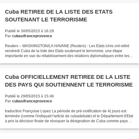
Cuba RETIREE DE LA LISTE DES ETATS
SOUTENANT LE TERRORISME
Publié le 30/05/2015 à 16:29
Par
cubasifranceprovence
Reuters – WASHINGTON/LA HAVANE (Reuters) - Les Etats-Unis ont retiré
vendredi Cuba de la liste des Etats soutenant le terrorisme, une étape
importante en vue du rétablissement des relations diplomatiques entre les
deux pays mais la levée des sanctions...
Cuba OFFICIELLEMENT RETIREE DE LA LISTE
DES PAYS QUI SOUTIENNENT LE TERRORISME
Publié le 29/05/2015 à 15:46
Par
cubasifranceprovence
traduction Françoise Lopez La période de pré-notification de 4( jours est
terminée (comme l'indiquait l'article de cubadebate) et le Département d'Etat
a pris la décision finale de révoquer la désignation de Cuba comme pays qui
soutient le terrorisme....