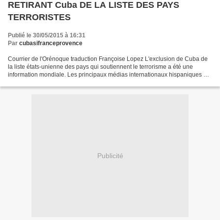
RETIRANT Cuba DE LA LISTE DES PAYS
TERRORISTES
Publié le 30/05/2015 à 16:31
Par
cubasifranceprovence
Courrier de l'Orénoque traduction Françoise Lopez L'exclusion de Cuba de
la liste états-unienne des pays qui soutiennent le terrorisme a été une
information mondiale. Les principaux médias internationaux hispaniques et
de langue anglaise l'ont reprise....
Publicité