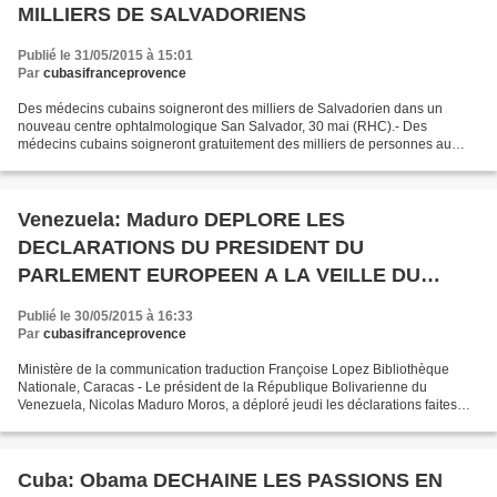
MILLIERS DE SALVADORIENS
Publié le 31/05/2015 à 15:01
Par
cubasifranceprovence
Des médecins cubains soigneront des milliers de Salvadorien dans un
nouveau centre ophtalmologique San Salvador, 30 mai (RHC).- Des
médecins cubains soigneront gratuitement des milliers de personnes au
Salvador dans un nouveau centre de chirurgie ophtalmologique...
Venezuela: Maduro DEPLORE LES
DECLARATIONS DU PRESIDENT DU
PARLEMENT EUROPEEN A LA VEILLE DU
SOMMET UE/CELAC
Publié le 30/05/2015 à 16:33
Par
cubasifranceprovence
Ministère de la communication traduction Françoise Lopez Bibliothèque
Nationale, Caracas - Le président de la République Bolivarienne du
Venezuela, Nicolas Maduro Moros, a déploré jeudi les déclarations faites
par le président du Parlement Européen, Martín...
Cuba: Obama DECHAINE LES PASSIONS EN