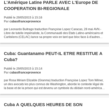
L'Amérique Latine PARLE AVEC L'Europe DE
COOPERATION BI-REGIONALE
Publié le 29/05/2015 à 15:16
Par
cubasifranceprovence
par Leonardo Buitrago traduction Françoise Lopez Caracas, 28 mai AVN.-
Libre de tutelle impérialiste, la Communauté des Etats Latino-américains et
Caribéens (CELAC) lance sa propre voix en tant que bloc face à d'autres
régions de la planète, avançant...
Cuba: Guantanamo PEUT-IL ETRE RESTITUE A
Cuba?
Publié le 29/05/2015 à 15:14
Par
cubasifranceprovence
par Rosa Miriam Elizalde (Granma) traduction Françoise Lopez Tom Wilner,
un des avocats les plus connus de Washington, aborde le contexte légal de
la base et de la prison qui est devenu un symbole du dédain nord-américain
pour l'état de droit. WASHINGTON.—C'est...
Cuba A QUELQUES HEURES DE SON