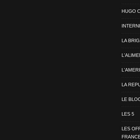
HUGO CHA
INTERN
LA BRI
L'ALIM
L'AMER
LA REP
LE BLO
LES 5
LES OF
FRANC