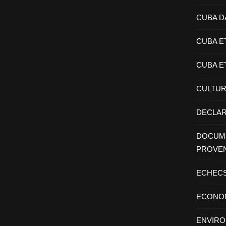
CUBA D
CUBA E
CUBA E
CULTU
DECLAR
DOCUME
PROVE
ECHEC
ECONO
ENVIR