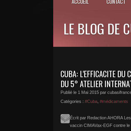
ACCUEIL
CONTACT
LE BLOG DE 
CUBA: L'EFFICACITE DU
DU 5° ATELIER INTERNA
Publié le
1 Mai 2015
par cubasifranc
Catégories :
#Cuba
,
#médicaments
Écrit par Redaction AHORA Les ré
vaccin CIMAVax-EGF contre le 