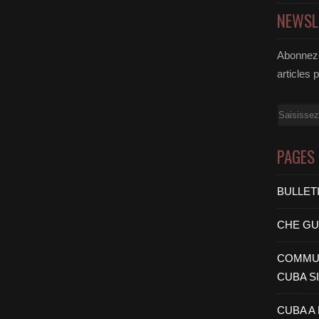
NEWSL
Abonnez-
articles 
Email
PAGES
BULLET
CHE G
COMMUN
CUBA S
CUBA A