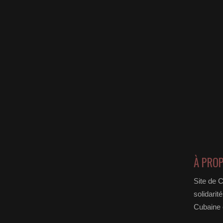
À PRO
Site de 
solidarit
Cubaine e