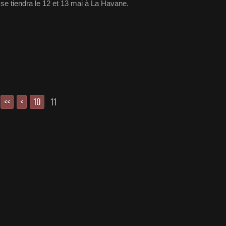
i se tiendra le 12 et 13 mai à La Havane.
<<
<
10
11