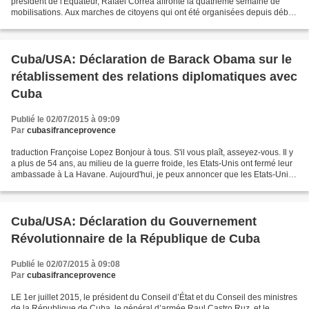
président de l'Equateur, Rafael Correa affronte la quatrième semaine de
mobilisations. Aux marches de citoyens qui ont été organisées depuis début
juin pour protester contre les projets...
Cuba/USA: Déclaration de Barack Obama sur le
rétablissement des relations diplomatiques avec
Cuba
Publié le 02/07/2015 à 09:09
Par
cubasifranceprovence
traduction Françoise Lopez Bonjour à tous. S'il vous plaît, asseyez-vous. Il y
a plus de 54 ans, au milieu de la guerre froide, les Etats-Unis ont fermé leur
ambassade à La Havane. Aujourd'hui, je peux annoncer que les Etats-Unis
ont décidé de rétablir...
Cuba/USA: Déclaration du Gouvernement
Révolutionnaire de la République de Cuba
Publié le 02/07/2015 à 09:08
Par
cubasifranceprovence
LE 1er juillet 2015, le président du Conseil d’État et du Conseil des ministres
de la République de Cuba, le général d’armée Raul Castro Ruz, et le