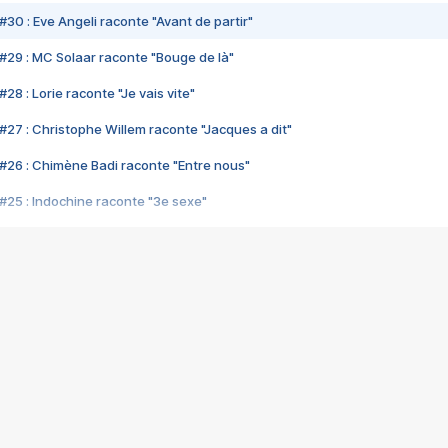
#30 : Eve Angeli raconte "Avant de partir"
#29 : MC Solaar raconte "Bouge de là"
28 : Lorie raconte "Je vais vite"
#27 : Christophe Willem raconte "Jacques a dit"
#26 : Chimène Badi raconte "Entre nous"
#25 : Indochine raconte "3e sexe"
#24 : Zaho raconte "C'est chelou"
#23 : Patrick Bruel raconte "Au café des délices"
#22 : Kyo raconte "Le chemin"
#21 : Nolwenn Leroy raconte "Cassé"
#20 : Patrick Hernandez raconte "Born to be alive"
#19 : Lorie raconte "Près de moi"