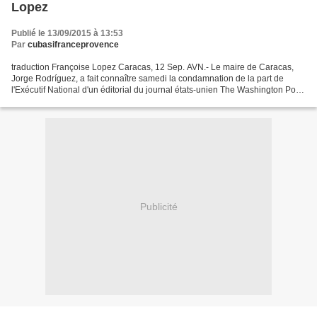
Lopez
Publié le 13/09/2015 à 13:53
Par
cubasifranceprovence
traduction Françoise Lopez Caracas, 12 Sep. AVN.- Le maire de Caracas,
Jorge Rodríguez, a fait connaître samedi la condamnation de la part de
l'Exécutif National d'un éditorial du journal états-unien The Washington Post
contre le Pouvoir Judiciaire vénézuélien...
Publicité