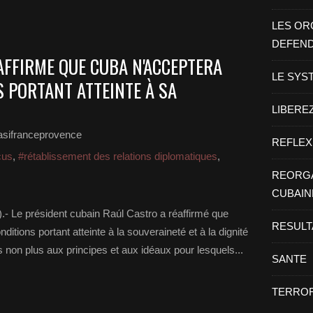
LES OR
DEFEN
AFFIRME QUE CUBA N'ACCEPTERA
LE SYS
S PORTANT ATTEINTE À SA
LIBEREZ
asifranceprovence
REFLEX
cus
,
#rétablissement des relations diplomatiques
,
REORGA
CUBAIN
 Le président cubain Raúl Castro a réaffirmé que
RESULT
itions portant atteinte à la souveraineté et à la dignité
s non plus aux principes et aux idéaux pour lesquels...
SANTE
TERROR