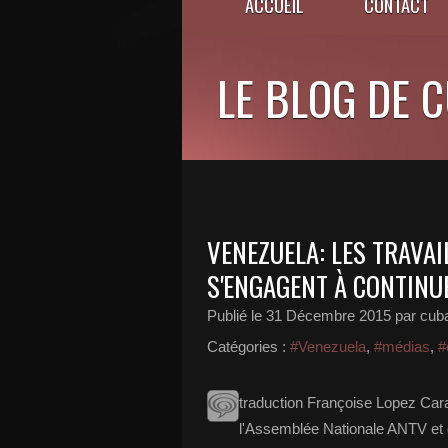
ACCUEIL
CONTACT
LE BLOG DE 
VENEZUELA: LES TRAVAI
S'ENGAGENT À CONTINU
Publié le
31 Décembre 2015
par cub
Catégories :
#Venezuela
,
#médias
,
#
traduction Françoise Lopez Cara
l'Assemblée Nationale ANTV et 