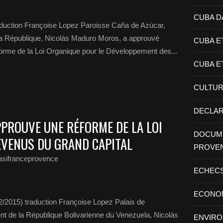
CUBA D
aduction Françoise Lopez Paroisse Caña de Azúcar,
 la République, Nicolás Maduro Moros, a approuvé
CUBA E
réforme de la Loi Organique pour le Développement des...
CUBA E
CULTU
DECLAR
PROUVE UNE RÉFORME DE LA LOI
DOCUME
REVENUS DU GRAND CAPITAL
PROVE
asifranceprovence
ECHEC
ECONO
2/2015) traduction Françoise Lopez Palais de
ent de la République Bolivarienne du Venezuela, Nicolás
ENVIR