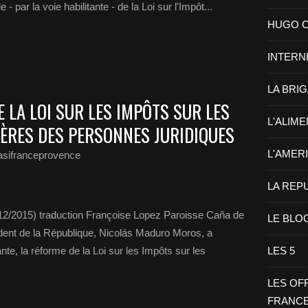
- par la voie habilitante - de la Loi sur l'Impôt...
HUGO CHA
INTERN
LA BRI
 LA LOI SUR LES IMPÔTS SUR LES
L'ALIM
ÈRES DES PERSONNES JURIDIQUES
L'AMER
asifranceprovence
LA REP
12/2015) traduction Françoise Lopez Paroisse Caña de
LE BLO
ident de la République, Nicolás Maduro Moros, a
nte, la réforme de la Loi sur les Impôts sur les
LES 5
LES OF
FRANC