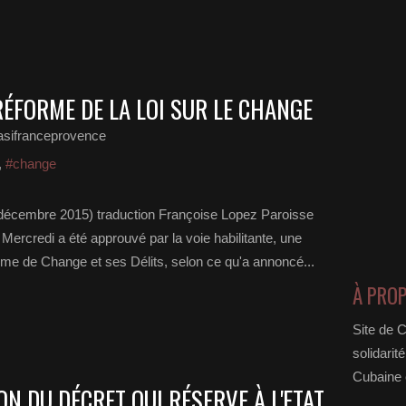
RÉFORME DE LA LOI SUR LE CHANGE
asifranceprovence
,
#change
décembre 2015) traduction Françoise Lopez Paroisse
Mercredi a été approuvé par la voie habilitante, une
gime de Change et ses Délits, selon ce qu'a annoncé...
À PRO
Site de 
solidarit
Cubaine e
N DU DÉCRET QUI RÉSERVE À L'ETAT