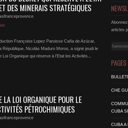
R ET DES MINERAIS STRATÉGIQUES
NEWSL
asifranceprovence
Abonnez-
ais
articles 
aduction Françoise Lopez Paroisse Caña de Azúcar,
Email
la République, Nicolás Maduro Moros, a signé jeudi le
Loi Organique qui réserve à l'Etat les Activités...
PAGES
BULLET
CHE G
 LA LOI ORGANIQUE POUR LE
COMMUN
TIVITÉS PÉTROCHIMIQUES
CUBA S
asifranceprovence
CUBA A