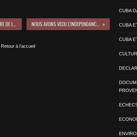
CUBA D
NOTE D'INFORMATION DU MINISTERE DE LA SANTE PUBLIQUEdu 13 juillet 2012
NOUS AVONS VECU L'INDEPENDANCE DE L'Algérie COMME LA NOTRE
CUBA E
CUBA E
Retour à l'accueil
CULTU
DECLAR
DOCUME
PROVE
ECHEC
ECONO
ENVIR