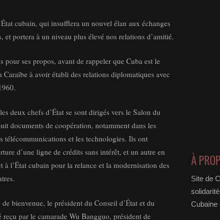
f d’État cubain, qui insufflera un nouvel élan aux échanges
, et portera à un niveau plus élevé nos relations d’amitié.
 pour ses propos, avant de rappeler que Cuba est le
 Caraïbe à avoir établi des relations diplomatiques avec
1960.
 les deux chefs d’État se sont dirigés vers le Salon du
 huit documents de coopération, notamment dans les
 télécommunications et les technologies. Ils ont
ure d’une ligne de crédits sans intérêt, et un autre en
À PRO
 à l’État cubain pour la relance et la modernisation des
utres.
Site de 
solidarit
 de bienvenue, le président du Conseil d’État et du
Cubaine e
té reçu par le camarade Wu Bangguo, président de