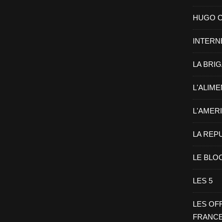
HUGO CHA
INTERN
LA BRI
L'ALIM
L'AMER
LA REP
LE BLO
LES 5
LES OF
FRANC