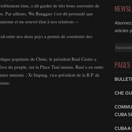
visiblement ému, a dit garder de très bons souvenirs de
NEWSL
e. Par ailleurs, Wu Bangguo s’est dit persuadé que
amisme et un nouvel élan à nos relations ».
Abonnez-
articles 
vail entre nos deux pays a permis de construire des
Email
blique populaire de Chine, le président Raul Castro a
PAGES
os du peuple, sur la Place Tian’anmen. Raul a en outre
ier ministre ; Xi Jinping, vice-président de la R.P. de
BULLET
istre.
CHE G
COMMUN
CUBA S
CUBA A