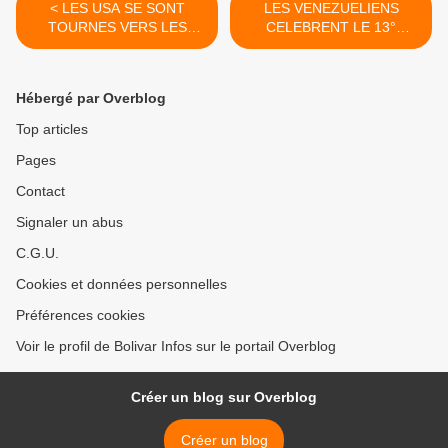
< LES USA SE SONT
LES VENEZUELIENS
TOURNES VERS LES
CELEBRENT LE 13°
RESEAUX SOCIAUX POUR
ANNIVERSAIRE DE
Y FAIRE PESER TOUT LE
L'ARRIVEE AU POUVOIR
POIDS DE LEUR POUVOIR
DU PRESIDENT HUGO
Hébergé par Overblog
DESTRUCTIF CONTRE
CHAVEZ >
CUBA
Top articles
Pages
Contact
Signaler un abus
C.G.U.
Cookies et données personnelles
Préférences cookies
Voir le profil de Bolivar Infos sur le portail Overblog
Créer un blog sur Overblog
Créer un blog