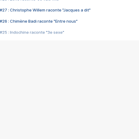
#27 : Christophe Willem raconte "Jacques a dit"
#26 : Chimène Badi raconte "Entre nous"
#25 : Indochine raconte "3e sexe"
#24 : Zaho raconte "C'est chelou"
#23 : Patrick Bruel raconte "Au café des délices"
#22 : Kyo raconte "Le chemin"
#21 : Nolwenn Leroy raconte "Cassé"
#20 : Patrick Hernandez raconte "Born to be alive"
#19 : Lorie raconte "Près de moi"
#18 : Michael Jones raconte "A nos actes manqués" (avec Jean-Jacque
#17 : Khaled raconte "Aïcha"
#16 : Corneille raconte "Parce qu'on vient de loin"