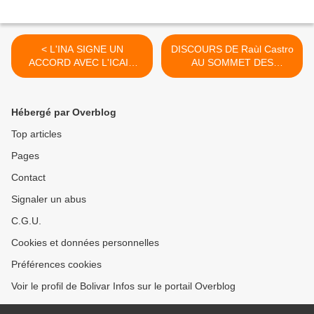
< L'INA SIGNE UN
DISCOURS DE Raùl Castro
ACCORD AVEC L'ICAIC
AU SOMMET DES
(Institut Cubain de l'Art et
NATIONS UNIES SUR LE
de l'Industrie
DEVELOPPEMENT
Cinématographiques)
DURABLE , à Rio de
Hébergé par Overblog
Janeiro, le 21 juin 2012 >
Top articles
Pages
Contact
Signaler un abus
C.G.U.
Cookies et données personnelles
Préférences cookies
Voir le profil de Bolivar Infos sur le portail Overblog