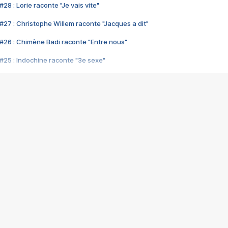
28 : Lorie raconte "Je vais vite"
#27 : Christophe Willem raconte "Jacques a dit"
#26 : Chimène Badi raconte "Entre nous"
#25 : Indochine raconte "3e sexe"
#24 : Zaho raconte "C'est chelou"
#23 : Patrick Bruel raconte "Au café des délices"
#22 : Kyo raconte "Le chemin"
#21 : Nolwenn Leroy raconte "Cassé"
#20 : Patrick Hernandez raconte "Born to be alive"
#19 : Lorie raconte "Près de moi"
#18 : Michael Jones raconte "A nos actes manqués" (avec Jean-Jacque
#17 : Khaled raconte "Aïcha"
#16 : Corneille raconte "Parce qu'on vient de loin"