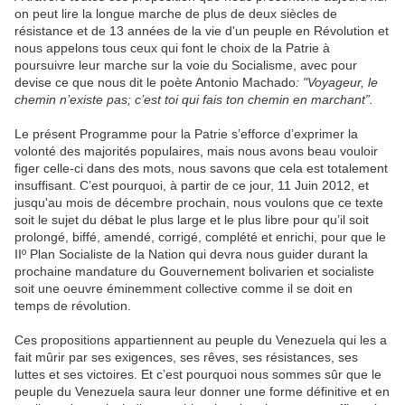
on peut lire la longue marche de plus de deux siècles de
résistance et de 13 années de la vie d'un peuple en Révolution et
nous appelons tous ceux qui font le choix de la Patrie à
poursuivre leur marche sur la voie du Socialisme, avec pour
devise ce que nous dit le poète Antonio Machado
: "Voyageur, le
chemin n’existe pas; c’est toi qui fais ton chemin en marchant”.
Le présent Programme pour la Patrie s’efforce d’exprimer la
volonté des majorités populaires, mais nous avons beau vouloir
figer celle-ci dans des mots, nous savons que cela est totalement
insuffisant. C’est pourquoi, à partir de ce jour, 11 Juin 2012, et
jusqu'au mois de décembre prochain, nous voulons que ce texte
soit le sujet du débat le plus large et le plus libre pour qu’il soit
prolongé, biffé, amendé, corrigé, complété et enrichi, pour que le
IIº Plan Socialiste de la Nation qui devra nous guider durant la
prochaine mandature du Gouvernement bolivarien et socialiste
soit une oeuvre éminemment collective comme il se doit en
temps de révolution.
Ces propositions appartiennent au peuple du Venezuela qui les a
fait mûrir par ses exigences, ses rêves, ses résistances, ses
luttes et ses victoires. Et c’est pourquoi nous sommes sûr que le
peuple du Venezuela saura leur donner une forme définitive et en