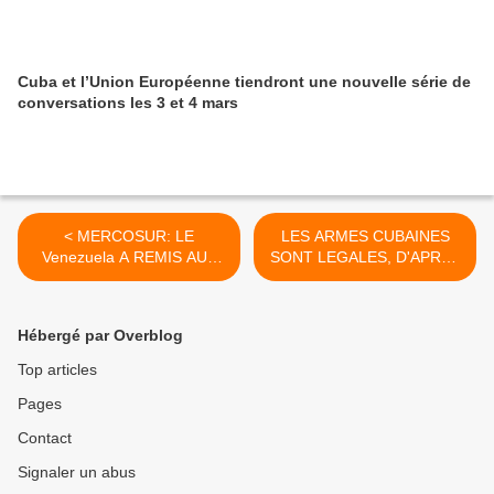
Cuba et l’Union Européenne tiendront une nouvelle série de
conversations les 3 et 4 mars
< MERCOSUR: LE
LES ARMES CUBAINES
Venezuela A REMIS AUX
SONT LEGALES, D'APRES
AMBASSADEURS
LA Corée du Nord >
EUROPEENS UNE
DECLARATION DE
Hébergé par Overblog
SOUTIEN A Evo Morales
Top articles
Pages
Contact
Signaler un abus