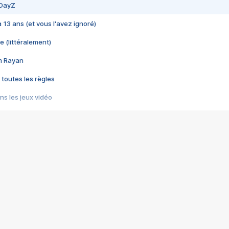
 DayZ
 a 13 ans (et vous l'avez ignoré)
e (littéralement)
im Rayan
 toutes les règles
s les jeux vidéo
us choquant de Rockstar ? - Le scandale BULLY
e plus moche de Steam
du RÊVE tourne au CAUCHEMAR
pendant 8 heures
it… à tort
umiliés par un jeu vidéo
ire - Final Fantasy 8