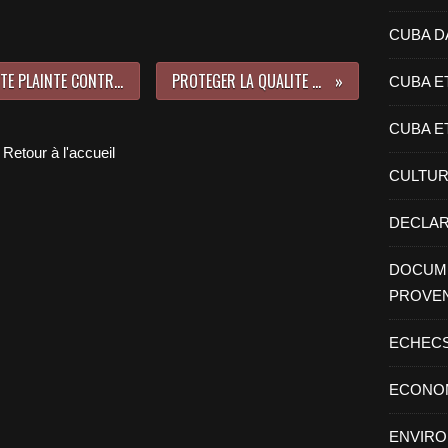
CUBA D
UNE COMPAGNIE CANADIENNE PORTE PLAINTE CONTRE UNE COMPAGNIE ETASUNIENNE AU SUJET DU BLOCUS DE Cuba
PROTEGER LA QUALITE ET L'AUTHENTICITE DES HAVANES
CUBA E
CUBA E
Retour à l'accueil
CULTU
DECLAR
DOCUME
PROVE
ECHEC
ECONO
ENVIR