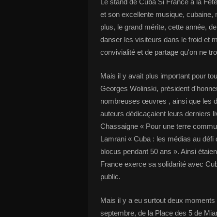
Le stand de Cuba Si France à la Fête
et son excellente musique, cubaine, n
plus, le grand mérite, cette année, d
danser les visiteurs dans le froid e
convivialité et de partage qu'on ne tro
Mais il y avait plus important pour tou
Georges Wolinski, président d'honneu
nombreuses œuvres , ainsi que les d
auteurs dédicaçaient leurs derniers l
Chassaigne « Pour une terre commu
Lamrani « Cuba : les médias au défi d
blocus pendant 50 ans ». Ainsi étaie
France exerce sa solidarité avec Cuba
public.
Mais il y a eu surtout deux moments d
septembre, de la Place des 5 de Mi