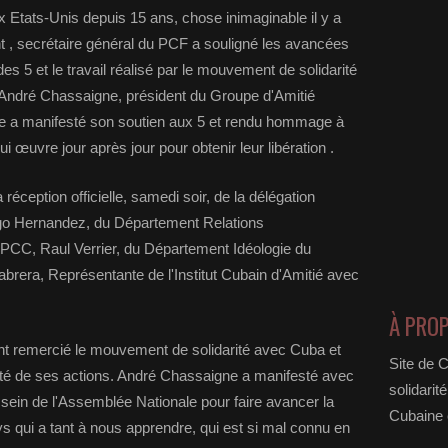
Etats-Unis depuis 15 ans, chose inimaginable il y a
t , secrétaire général du PCF a souligné les avancées
es 5 et le travail réalisé par le mouvement de solidarité
 André Chassaigne, président du Groupe d'Amitié
e a manifesté son soutien aux 5 et rendu hommage à
i œuvre jour après jour pour obtenir leur libération .
éception officielle, samedi soir, de la délégation
o Hernandez, du Département Relations
 PCC, Raul Verrier, du Département Idéologie du
brera, Représentante de l'Institut Cubain d'Amitié avec
À PRO
nt remercié le mouvement de solidarité avec Cuba et
Site de 
alité de ses actions. André Chassaigne a manifesté avec
solidarit
 sein de l'Assemblée Nationale pour faire avancer la
Cubaine e
ays qui a tant à nous apprendre, qui est si mal connu en