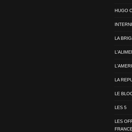
HUGO CHA
INTERN
LA BRI
L'ALIM
L'AMER
LA REP
LE BLO
LES 5
LES OF
FRANC