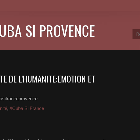
CUBA SI PROVENCE
ETE DE L'HUMANITE:EMOTION ET
asifranceprovence
nité
,
#Cuba Si France