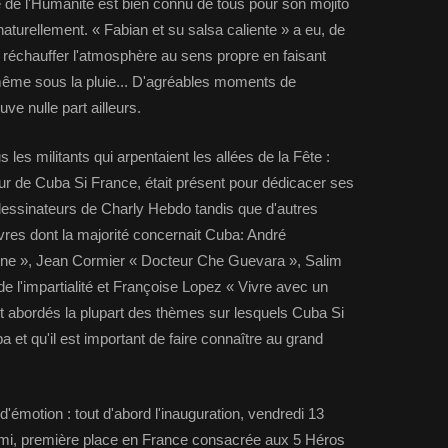
 de l'Humanité est bien connu de tous pour son mojito
aturellement. « Fabian et su salsa caliente » a eu, de
e réchauffer l'atmosphère au sens propre en faisant
t même sous la pluie... D'agréables moments de
uve nulle part ailleurs.
s les militants qui arpentaient les allées de la Fête :
r de Cuba Si France, était présent pour dédicacer ses
essinateurs de Charly Hebdo tandis que d'autres
ivres dont la majorité concernait Cuba: André
ne », Jean Cormier « Docteur Che Guevara », Salim
e l'impartialité et Françoise Lopez « Vivre avec un
nt abordés la plupart des thèmes sur lesquels Cuba Si
 et qu'il est important de faire connaître au grand
'émotion : tout d'abord l'inauguration, vendredi 13
ami, première place en France consacrée aux 5 Héros