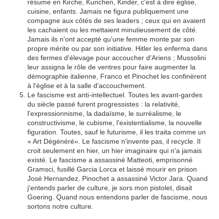
résume en Kirche, Kunchen, Kinder, c'est à dire église,
cuisine, enfants. Jamais ne figura publiquement une
compagne aux côtés de ses leaders ; ceux qui en avaient
les cachaient ou les mettaient minutieusement de côté.
Jamais ils n'ont accepté qu'une femme monte par son
propre mérite ou par son initiative. Hitler les enferma dans
des fermes d'élevage pour accoucher d'Ariens ; Mussolini
leur assigna le rôle de ventres pour faire augmenter la
démographie italienne, Franco et Pinochet les confinèrent
à l'église et à la salle d'accouchement.
Le fascisme est anti-intellectuel. Toutes les avant-gardes
du siècle passé furent progressistes : la relativité,
l'expressionnisme, la dadaïsme, le surréalisme, le
constructivisme, le cubisme, l'existentialisme, la nouvelle
figuration. Toutes, sauf le futurisme, il les traita comme un
« Art Dégénéré». Le fascisme n'invente pas, il recycle. Il
croit seulement en hier, un hier imaginaire qui n'a jamais
existé. Le fascisme a assassiné Matteoti, emprisonné
Gramsci, fusillé Garcia Lorca et laissé mourir en prison
José Hernandez. Pinochet a assassiné Victor Jara. Quand
j'entends parler de culture, je sors mon pistolet, disait
Goering. Quand nous entendons parler de fascisme, nous
sortons notre culture.