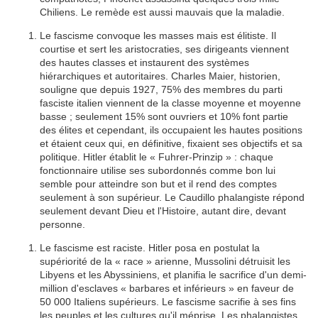
Chiliens. Le remède est aussi mauvais que la maladie.
Le fascisme convoque les masses mais est élitiste. Il
courtise et sert les aristocraties, ses dirigeants viennent
des hautes classes et instaurent des systèmes
hiérarchiques et autoritaires. Charles Maier, historien,
souligne que depuis 1927, 75% des membres du parti
fasciste italien viennent de la classe moyenne et moyenne
basse ; seulement 15% sont ouvriers et 10% font partie
des élites et cependant, ils occupaient les hautes positions
et étaient ceux qui, en définitive, fixaient ses objectifs et sa
politique. Hitler établit le « Fuhrer-Prinzip » : chaque
fonctionnaire utilise ses subordonnés comme bon lui
semble pour atteindre son but et il rend des comptes
seulement à son supérieur. Le Caudillo phalangiste répond
seulement devant Dieu et l'Histoire, autant dire, devant
personne.
Le fascisme est raciste. Hitler posa en postulat la
supériorité de la « race » arienne, Mussolini détruisit les
Libyens et les Abyssiniens, et planifia le sacrifice d'un demi-
million d'esclaves « barbares et inférieurs » en faveur de
50 000 Italiens supérieurs. Le fascisme sacrifie à ses fins
les peuples et les cultures qu'il méprise. Les phalangistes