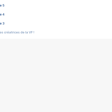
e 5
e 4
e 3
s créatrices de la VF !
e 2
e 1
e Mektoub My Love arrive enfin ! Rencontre avec Shaïn Boumedine et Sal
i : après Toni en famille
elle réalise le bouleversant Dites lui que je l'aime
ais ! Rencontre autour de Vie privée de Rebecca Zlotowski
 de Marguerite, Grave... Rencontre avec Ella Rumpf
 Les Rêveurs, un film intime sur la santé mentale