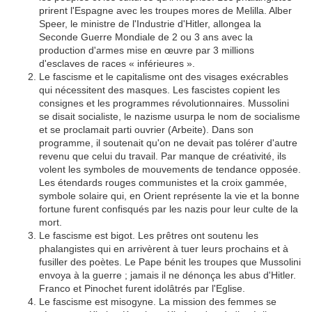
prirent l'Espagne avec les troupes mores de Melilla. Alber
Speer, le ministre de l'Industrie d'Hitler, allongea la
Seconde Guerre Mondiale de 2 ou 3 ans avec la
production d'armes mise en œuvre par 3 millions
d'esclaves de races « inférieures ».
Le fascisme et le capitalisme ont des visages exécrables
qui nécessitent des masques. Les fascistes copient les
consignes et les programmes révolutionnaires. Mussolini
se disait socialiste, le nazisme usurpa le nom de socialisme
et se proclamait parti ouvrier (Arbeite). Dans son
programme, il soutenait qu'on ne devait pas tolérer d'autre
revenu que celui du travail. Par manque de créativité, ils
volent les symboles de mouvements de tendance opposée.
Les étendards rouges communistes et la croix gammée,
symbole solaire qui, en Orient représente la vie et la bonne
fortune furent confisqués par les nazis pour leur culte de la
mort.
Le fascisme est bigot. Les prêtres ont soutenu les
phalangistes qui en arrivèrent à tuer leurs prochains et à
fusiller des poètes. Le Pape bénit les troupes que Mussolini
envoya à la guerre ; jamais il ne dénonça les abus d'Hitler.
Franco et Pinochet furent idolâtrés par l'Eglise.
Le fascisme est misogyne. La mission des femmes se