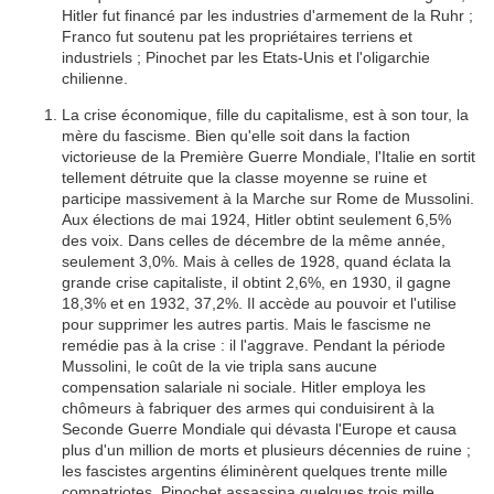
Hitler fut financé par les industries d'armement de la Ruhr ;
Franco fut soutenu pat les propriétaires terriens et
industriels ; Pinochet par les Etats-Unis et l'oligarchie
chilienne.
La crise économique, fille du capitalisme, est à son tour, la
mère du fascisme. Bien qu'elle soit dans la faction
victorieuse de la Première Guerre Mondiale, l'Italie en sortit
tellement détruite que la classe moyenne se ruine et
participe massivement à la Marche sur Rome de Mussolini.
Aux élections de mai 1924, Hitler obtint seulement 6,5%
des voix. Dans celles de décembre de la même année,
seulement 3,0%. Mais à celles de 1928, quand éclata la
grande crise capitaliste, il obtint 2,6%, en 1930, il gagne
18,3% et en 1932, 37,2%. Il accède au pouvoir et l'utilise
pour supprimer les autres partis. Mais le fascisme ne
remédie pas à la crise : il l'aggrave. Pendant la période
Mussolini, le coût de la vie tripla sans aucune
compensation salariale ni sociale. Hitler employa les
chômeurs à fabriquer des armes qui conduisirent à la
Seconde Guerre Mondiale qui dévasta l'Europe et causa
plus d'un million de morts et plusieurs décennies de ruine ;
les fascistes argentins éliminèrent quelques trente mille
compatriotes, Pinochet assassina quelques trois mille