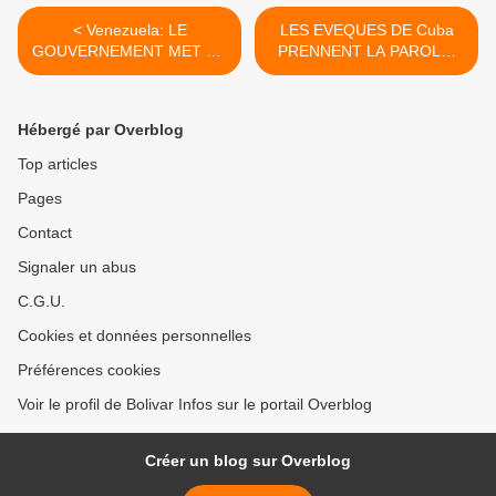
< Venezuela: LE
LES EVEQUES DE Cuba
GOUVERNEMENT MET EN
PRENNENT LA PAROLE:
PLACE DES MECANISMES
VOICI CE QU'ILS N'ONT
POUR LUTTER CONTRE
PAS DIT... >
LA PENURIE ET LA
Hébergé par Overblog
SPECULATION
Top articles
Pages
Contact
Signaler un abus
C.G.U.
Cookies et données personnelles
Préférences cookies
Voir le profil de Bolivar Infos sur le portail Overblog
Créer un blog sur Overblog