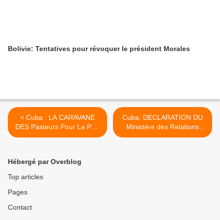
Bolivie: Tentatives pour révoquer le président Morales
< Cuba : LA CARAVANE
Cuba: DECLARATION DU
DES Pasteurs Pour La Paix
Ministère des Relations
ARRIVE AU Mexique
Extérieures (MINREX), 16
juillet 2013 >
Hébergé par Overblog
Top articles
Pages
Contact