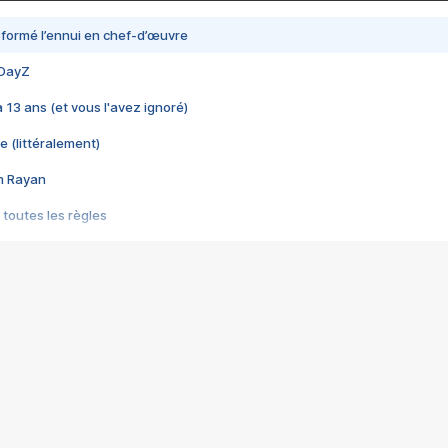
nsformé l’ennui en chef-d’œuvre
 DayZ
 a 13 ans (et vous l'avez ignoré)
e (littéralement)
im Rayan
 toutes les règles
s les jeux vidéo
us choquant de Rockstar ? - Le scandale BULLY
e plus moche de Steam
du RÊVE tourne au CAUCHEMAR
pendant 8 heures
it… à tort