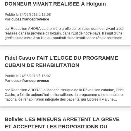
DONNEUR VIVANT REALISEE A Holguin
Publié le 24/05/2013 à 15:08
Par
cubasifranceprovence
par Redaction AHORA La première greffe de rein d'un donneur vivant a été
réalisée dans la province d'Holguín, dans l'Est de notre pays. Il s'agit d'une
greffe d'une mère à sa fille qui souffrait d'une insuffisance rénale terminale.
Le Chef de greffes...
Fidel Castro FAIT L'ELOGE DU PROGRAMME
CUBAIN DE REHABILITATION
Publié le 24/05/2013 à 15:07
Par
cubasifranceprovence
par Redaction AHORA Le leader historique de la Révolution cubaine, Fidel
Castro, a félicité aujourd'hui les travailleurs du programme communautaire
national de réhabilitation intégrale des patients, qui fut créé il y a une
décennie. Depuis 2003, ces services...
Bolivie: LES MINEURS ARRETENT LA GREVE
ET ACCEPTENT LES PROPOSITIONS DU