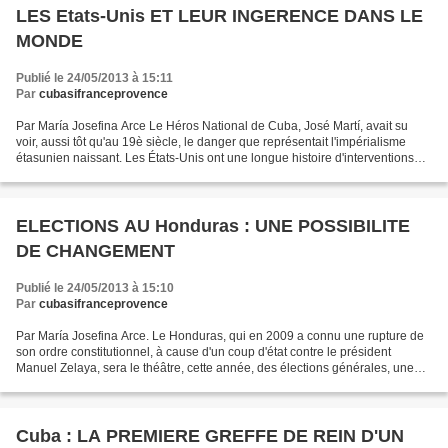
LES Etats-Unis ET LEUR INGERENCE DANS LE
MONDE
Publié le 24/05/2013 à 15:11
Par
cubasifranceprovence
Par María Josefina Arce Le Héros National de Cuba, José Martí, avait su
voir, aussi tôt qu'au 19è siècle, le danger que représentait l'impérialisme
étasunien naissant. Les États-Unis ont une longue histoire d'interventions
dans le monde entier et tout...
ELECTIONS AU Honduras : UNE POSSIBILITE
DE CHANGEMENT
Publié le 24/05/2013 à 15:10
Par
cubasifranceprovence
Par María Josefina Arce. Le Honduras, qui en 2009 a connu une rupture de
son ordre constitutionnel, à cause d'un coup d'état contre le président
Manuel Zelaya, sera le théâtre, cette année, des élections générales, une
occasion pour les Honduriens de...
Cuba : LA PREMIERE GREFFE DE REIN D'UN