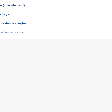
e (littéralement)
im Rayan
 toutes les règles
s les jeux vidéo
us choquant de Rockstar ? - Le scandale BULLY
e plus moche de Steam
du RÊVE tourne au CAUCHEMAR
pendant 8 heures
it… à tort
umiliés par un jeu vidéo
ire - Final Fantasy 8
ti un empire - Age of Empires