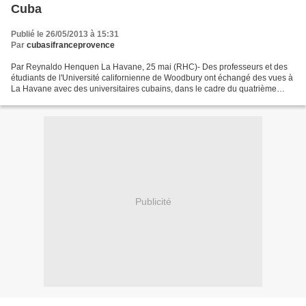
Cuba
Publié le 26/05/2013 à 15:31
Par
cubasifranceprovence
Par Reynaldo Henquen La Havane, 25 mai (RHC)- Des professeurs et des
étudiants de l'Université californienne de Woodbury ont échangé des vues à
La Havane avec des universitaires cubains, dans le cadre du quatrième
cycle d'échanges entre ce centre de l'enseignement...
Publicité