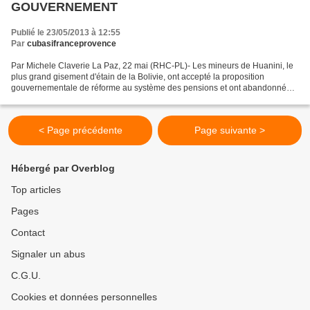
GOUVERNEMENT
Publié le 23/05/2013 à 12:55
Par
cubasifranceprovence
Par Michele Claverie La Paz, 22 mai (RHC-PL)- Les mineurs de Huanini, le
plus grand gisement d'étain de la Bolivie, ont accepté la proposition
gouvernementale de réforme au système des pensions et ont abandonné
les manifestations dans la capitale après...
< Page précédente
Page suivante >
Hébergé par Overblog
Top articles
Pages
Contact
Signaler un abus
C.G.U.
Cookies et données personnelles