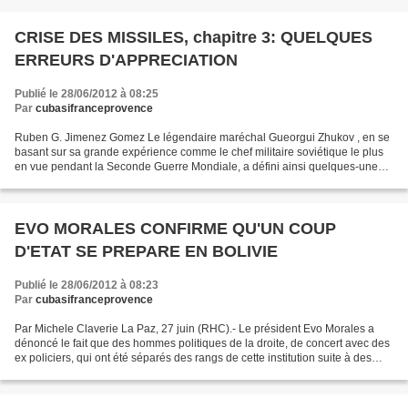
CRISE DES MISSILES, chapitre 3: QUELQUES
ERREURS D'APPRECIATION
Publié le 28/06/2012 à 08:25
Par
cubasifranceprovence
Ruben G. Jimenez Gomez Le légendaire maréchal Gueorgui Zhukov , en se
basant sur sa grande expérience comme le chef militaire soviétique le plus
en vue pendant la Seconde Guerre Mondiale, a défini ainsi quelques-unes
des particularités de l'art militaire...
EVO MORALES CONFIRME QU'UN COUP
D'ETAT SE PREPARE EN BOLIVIE
Publié le 28/06/2012 à 08:23
Par
cubasifranceprovence
Par Michele Claverie La Paz, 27 juin (RHC).- Le président Evo Morales a
dénoncé le fait que des hommes politiques de la droite, de concert avec des
ex policiers, qui ont été séparés des rangs de cette institution suite à des
indisciplines où des actes...