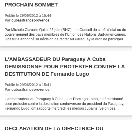
PROCHAIN SOMMET
Publié le 29/06/2012 à 15:44
Par
cubasifranceprovence
Par Michele Claverie Quito, 28 juin (RHC).- Le Conseil de chefs d’état ou de
gouvernement des pays membres de l’Union des Nations Sud-américaines,
Unasur a annoncé sa décision de retirer au Paraguay le droit de participer à
son prochain sommet, à Mendoza,...
L'AMBASSADEUR DU Paraguay A Cuba
DEMISSIONNE POUR PROTESTER CONTRE LA
DESTITUTION DE Fernando Lugo
Publié le 29/06/2012 à 15:41
Par
cubasifranceprovence
L'ambassadeur du Paraguay à Cuba, Luis Domingo Laino, a démissionné
pour protester contre la destitution controversée du président du Paraguay,
Fernando Lugo, ont rapporté mercredi les médias cubains. Selon ces
reportages, Laino a critiqué la destitution...
DECLARATION DE LA DIRECTRICE DU