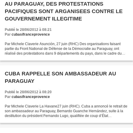
AU PARAGUAY, DES PROTESTATIONS
PACIFIQUES SONT ARGANISEES CONTRE LE
GOUVERNEMENT ILLEGITIME
Publié le 28/06/2012 à 08:21
Par
cubasifranceprovence
Par Michele Claverie Asunción, 27 juin (RHC) Des organisations faisant
partie du Front National de Défense de la Démocratie au Paraguay, ont
réalisé des protestations dans 9 départements du pays, dans le cadre du
Plan d’action contre la destitution du...
CUBA RAPPELLE SON AMBASSADEUR AU
PARAGUAY
Publié le 28/06/2012 à 08:20
Par
cubasifranceprovence
Par Michele Claverie La Havane27 juin (RHC). Cuba a annoncé le retrait de
son ambassadeur au Paraguay, Bernardo Guanche Hernández, suite à la
destitution du président Fernando Lugo, qualifiée de coup d’État
parlementaire. Une notre du ministère cubain...