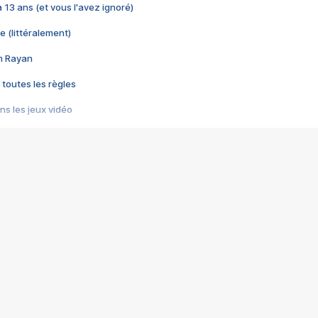
 a 13 ans (et vous l'avez ignoré)
e (littéralement)
im Rayan
 toutes les règles
s les jeux vidéo
us choquant de Rockstar ? - Le scandale BULLY
e plus moche de Steam
du RÊVE tourne au CAUCHEMAR
pendant 8 heures
it… à tort
umiliés par un jeu vidéo
ire - Final Fantasy 8
ti un empire - Age of Empires