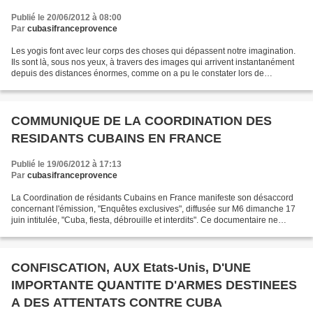
Publié le 20/06/2012 à 08:00
Par
cubasifranceprovence
Les yogis font avec leur corps des choses qui dépassent notre imagination.
Ils sont là, sous nos yeux, à travers des images qui arrivent instantanément
depuis des distances énormes, comme on a pu le constater lors de
l’émission de télévision « Pasaje...
COMMUNIQUE DE LA COORDINATION DES
RESIDANTS CUBAINS EN FRANCE
Publié le 19/06/2012 à 17:13
Par
cubasifranceprovence
La Coordination de résidants Cubains en France manifeste son désaccord
concernant l'émission, "Enquêtes exclusives", diffusée sur M6 dimanche 17
juin intitulée, "Cuba, fiesta, débrouille et interdits". Ce documentaire ne
reflète pas la réalité du peuple...
CONFISCATION, AUX Etats-Unis, D'UNE
IMPORTANTE QUANTITE D'ARMES DESTINEES
A DES ATTENTATS CONTRE CUBA