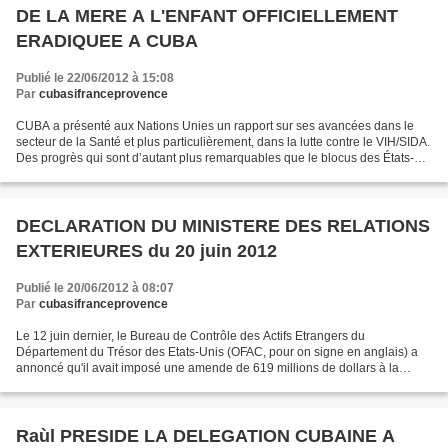
DE LA MERE A L'ENFANT OFFICIELLEMENT
ERADIQUEE A CUBA
Publié le 22/06/2012 à 15:08
Par
cubasifranceprovence
CUBA a présenté aux Nations Unies un rapport sur ses avancées dans le
secteur de la Santé et plus particulièrement, dans la lutte contre le VIH/SIDA.
Des progrès qui sont d’autant plus remarquables que le blocus des États-
Unis entrave l’accès aux nouveaux...
DECLARATION DU MINISTERE DES RELATIONS
EXTERIEURES du 20 juin 2012
Publié le 20/06/2012 à 08:07
Par
cubasifranceprovence
Le 12 juin dernier, le Bureau de Contrôle des Actifs Etrangers du
Département du Trésor des Etats-Unis (OFAC, pour on signe en anglais) a
annoncé qu'il avait imposé une amende de 619 millions de dollars à la
banque hollandaise « ING Bank ». Le gouvernement...
Raùl PRESIDE LA DELEGATION CUBAINE A