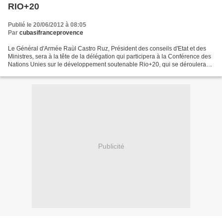
RIO+20
Publié le 20/06/2012 à 08:05
Par
cubasifranceprovence
Le Général d'Armée Raùl Castro Ruz, Président des conseils d'Etat et des
Ministres, sera à la tête de la délégation qui participera à la Conférence des
Nations Unies sur le développement soutenable Rio+20, qui se déroulera
du 20 au 22 juin à Rio de Janeiro,...
Publicité