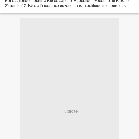
Notre Amérique réunis à Rio de Janeiro, République Fédérale du Brésil, le
21 juin 2012. Face à l'ingérence ouverte dans la politique intérieure des
pays de l'ALBA, de l'Agence des...
Publicité