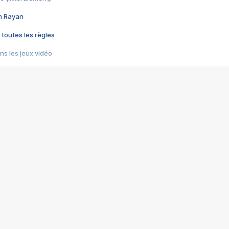
im Rayan
 toutes les règles
s les jeux vidéo
us choquant de Rockstar ? - Le scandale BULLY
e plus moche de Steam
du RÊVE tourne au CAUCHEMAR
pendant 8 heures
it… à tort
umiliés par un jeu vidéo
ire - Final Fantasy 8
ti un empire - Age of Empires
story DOFUS