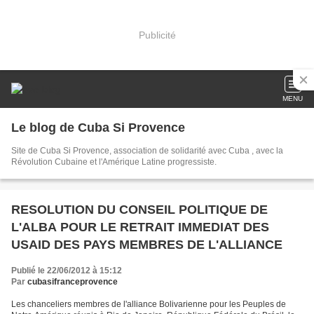
Publicité
MENU
Le blog de Cuba Si Provence
Site de Cuba Si Provence, association de solidarité avec Cuba , avec la
Révolution Cubaine et l'Amérique Latine progressiste.
RESOLUTION DU CONSEIL POLITIQUE DE
L'ALBA POUR LE RETRAIT IMMEDIAT DES
USAID DES PAYS MEMBRES DE L'ALLIANCE
Publié le 22/06/2012 à 15:12
Par
cubasifranceprovence
Les chanceliers membres de l'alliance Bolivarienne pour les Peuples de