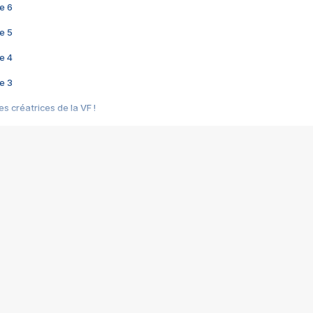
e 6
e 5
e 4
e 3
s créatrices de la VF !
e 2
e 1
e Mektoub My Love arrive enfin ! Rencontre avec Shaïn Boumedine et Sal
i : après Toni en famille
elle réalise le bouleversant Dites lui que je l'aime
ais ! Rencontre autour de Vie privée de Rebecca Zlotowski
 de Marguerite, Grave... Rencontre avec Ella Rumpf
 Les Rêveurs, un film intime sur la santé mentale