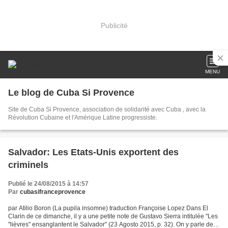
Publicité
MENU
Le blog de Cuba Si Provence
Site de Cuba Si Provence, association de solidarité avec Cuba , avec la
Révolution Cubaine et l'Amérique Latine progressiste.
Salvador: Les Etats-Unis exportent des
criminels
Publié le 24/08/2015 à 14:57
Par
cubasifranceprovence
par Atilio Boron (La pupila insomne) traduction Françoise Lopez Dans El
Clarin de ce dimanche, il y a une petite note de Gustavo Sierra intitulée "Les
"lièvres" ensanglantent le Salvador" (23 Agosto 2015, p. 32). On y parle de la