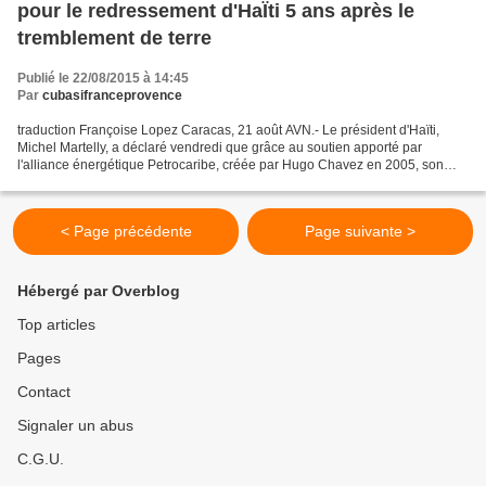
pour le redressement d'HaÏti 5 ans après le
tremblement de terre
Publié le 22/08/2015 à 14:45
Par
cubasifranceprovence
traduction Françoise Lopez Caracas, 21 août AVN.- Le président d'Haïti,
Michel Martelly, a déclaré vendredi que grâce au soutien apporté par
l'alliance énergétique Petrocaribe, créée par Hugo Chavez en 2005, son
pays a réussi à surmonter les ravages du...
< Page précédente
Page suivante >
Hébergé par Overblog
Top articles
Pages
Contact
Signaler un abus
C.G.U.