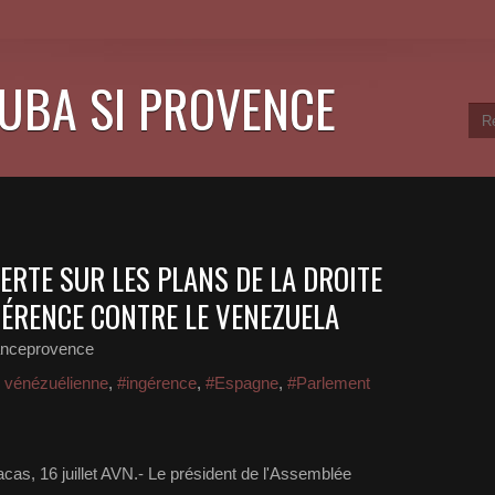
CUBA SI PROVENCE
ERTE SUR LES PLANS DE LA DROITE
GÉRENCE CONTRE LE VENEZUELA
anceprovence
n vénézuélienne
,
#ingérence
,
#Espagne
,
#Parlement
cas, 16 juillet AVN.- Le président de l'Assemblée