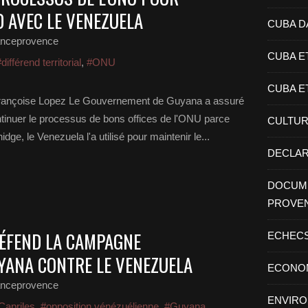
D AVEC LE VENEZUELA
CUBA D
anceprovence
CUBA E
différend territorial
,
#ONU
CUBA E
 Françoise Lopez Le Gouvernement de Guyana a assuré
ontinuer le processus de bons offices de l'ONU parce
CULTU
dge, le Venezuela l'a utilisé pour maintenir le...
DECLAR
DOCUME
PROVE
DÉFEND LA CAMPAGNE
ECHEC
YANA CONTRE LE VENEZUELA
ECONO
anceprovence
ENVIR
Capriles
,
#opposition vénézuélienne
,
#Guyana
,