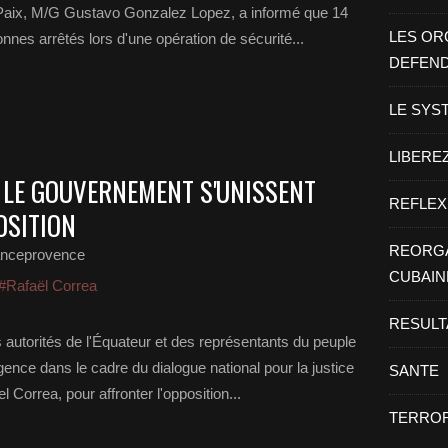
 la Paix, M/G Gustavo Gonzalez Lopez, a informé que 14
LES OR
nnes arrêtés lors d'une opération de sécurité...
DEFEN
LE SYS
LIBEREZ
T LE GOUVERNEMENT S'UNISSENT
REFLEX
OSITION
REORGA
anceprovence
CUBAIN
#Rafaël Correa
RESULT
 autorités de l'Équateur et des représentants du peuple
ence dans le cadre du dialogue national pour la justice
SANTE
l Correa, pour affronter l'opposition...
TERROR