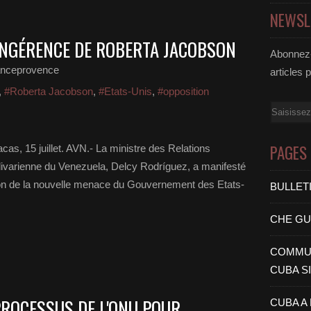
NEWSL
INGÉRENCE DE ROBERTA JACOBSON
Abonnez-
anceprovence
articles 
,
#Roberta Jacobson
,
#Etats-Unis
,
#opposition
Email
PAGES
as, 15 juillet. AVN.- La ministre des Relations
livarienne du Venezuela, Delcy Rodríguez, a manifesté
n de la nouvelle menace du Gouvernement des Etats-
BULLET
CHE G
COMMUN
CUBA S
PROCESSUS DE L'ONU POUR
CUBA A