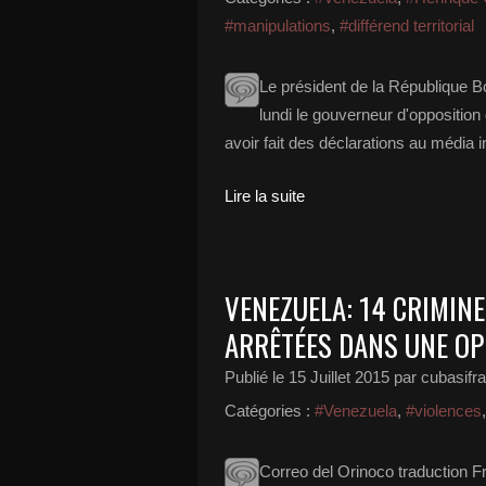
#manipulations
,
#différend territorial
Le président de la République 
lundi le gouverneur d'opposition
avoir fait des déclarations au média i
Lire la suite
VENEZUELA: 14 CRIMIN
ARRÊTÉES DANS UNE OP
Publié le
15 Juillet 2015
par cubasifr
Catégories :
#Venezuela
,
#violences
Correo del Orinoco traduction F