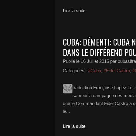
Lire la suite
CUBA: DÉMENTI: CUBA N
DANS LE DIFFÉREND POU
Publié le
16 Juillet 2015
par cubasifr
Catégories :
#Cuba
,
#Fidel Castro
,
#
traduction Françoise Lopez Le
samedi la campagne des médias 
que le Commandant Fidel Castro a sou
le...
Lire la suite