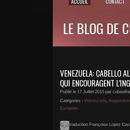
ACCUEIL
CONTACT
LE BLOG DE 
VENEZUELA: CABELLO AL
QUI ENCOURAGENT L'IN
Publié le
17 Juillet 2015
par cubasifr
Catégories :
#Venezuela
,
#oppositio
Européen
traduction Françoise Lopez Cara