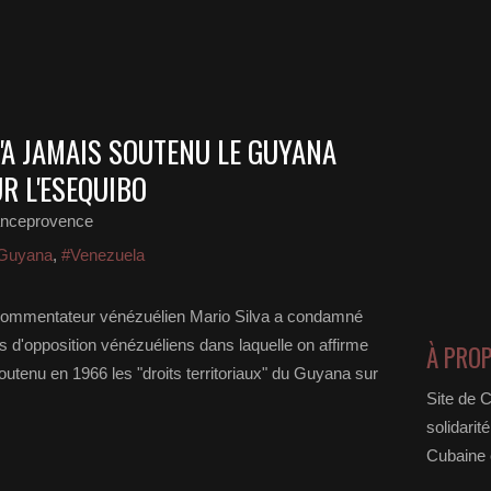
'A JAMAIS SOUTENU LE GUYANA
R L'ESEQUIBO
anceprovence
Guyana
,
#Venezuela
 commentateur vénézuélien Mario Silva a condamné
d'opposition vénézuéliens dans laquelle on affirme
À PRO
tenu en 1966 les "droits territoriaux" du Guyana sur
Site de 
solidarit
Cubaine e