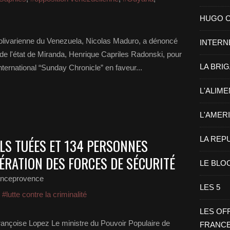
HUGO CHA
Bolivarienne du Venezuela, Nicolas Maduro, a dénoncé
INTERN
 de l'état de Miranda, Henrique Capriles Radonski, pour
LA BRI
nternational “Sunday Chronicle” en faveur...
L'ALIM
L'AMER
LA REP
ELS TUÉES ET 134 PERSONNES
ÉRATION DES FORCES DE SÉCURITÉ
LE BLO
anceprovence
LES 5
,
#lutte contre la criminalité
LES OF
rançoise Lopez Le ministre du Pouvoir Populaire de
FRANC